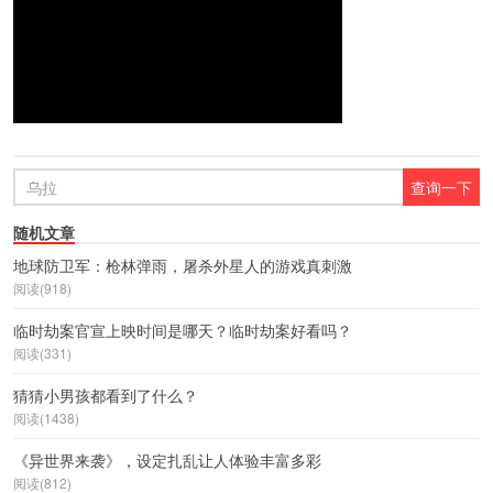
随机文章
地球防卫军：枪林弹雨，屠杀外星人的游戏真刺激
阅读(918)
临时劫案官宣上映时间是哪天？临时劫案好看吗？
阅读(331)
猜猜小男孩都看到了什么？
阅读(1438)
《异世界来袭》，设定扎乱让人体验丰富多彩
阅读(812)