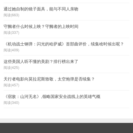
通过她自制的镜子面具，能与不同人亲吻
阅读(663)
守阙者什么时候上映？守阙者的上映时间
阅读(337)
《机动战士钢弹：闪光的哈萨威》首部曲评价，续集啥时候出呢？
阅读(409)
这些美国人听不懂的美剧？排行榜出来了
阅读(425)
天行者电影向莫拉尼斯致敬，太空炮弹是否续集？
阅读(457)
《宿敌：山河无名》,领略国家安全战线上的英雄气概
阅读(340)