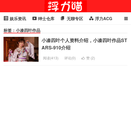
娱乐资讯
绅士仓库
无聊专区
浮力ACG
标签：小凑四叶作品
浮力GIF
明星头条
浮力资讯
头条女神
萌妹专区
小凑四叶个人资料介绍，小凑四叶作品ST
cosplay
喵星闻
ARS-910介绍
阅读(413)
评论(0)
赞 (
2
)