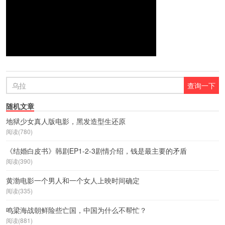
随机文章
地狱少女真人版电影，黑发造型生还原
阅读(780)
《结婚白皮书》韩剧EP1-2-3剧情介绍，钱是最主要的矛盾
阅读(390)
黄渤电影一个男人和一个女人上映时间确定
阅读(335)
鸣梁海战朝鲜险些亡国，中国为什么不帮忙？
阅读(881)