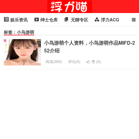
娱乐资讯
绅士仓库
无聊专区
浮力ACG
标签：小鸟游萌
浮力GIF
明星头条
浮力资讯
头条女神
萌妹专区
小鸟游萌个人资料，小鸟游萌作品MIFD-2
cosplay
喵星闻
52介绍
阅读(360)
评论(0)
赞 (
0
)