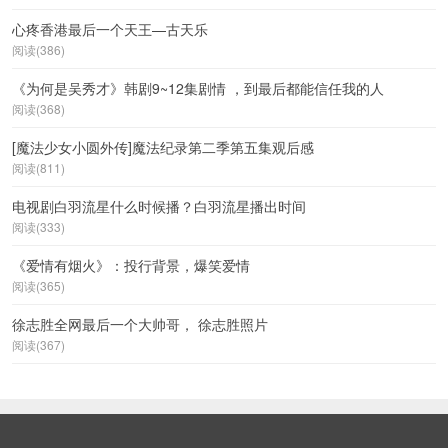
心疼香港最后一个天王—古天乐
阅读(386)
《为何是吴秀才》韩剧9~12集剧情 ，到最后都能信任我的人
阅读(368)
[魔法少女小圆外传]魔法纪录第二季第五集观后感
阅读(811)
电视剧白羽流星什么时候播？白羽流星播出时间
阅读(333)
《爱情有烟火》：投行背景，爆笑爱情
阅读(365)
徐志胜全网最后一个大帅哥， 徐志胜照片
阅读(367)