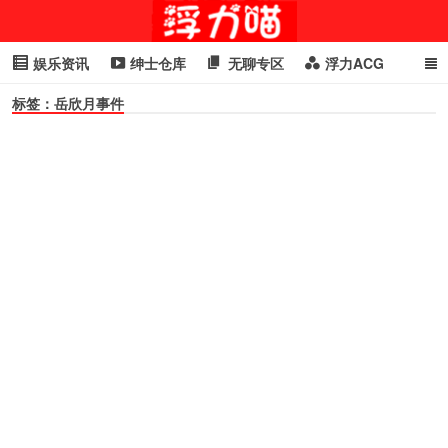
娱乐资讯
绅士仓库
无聊专区
浮力ACG
标签：岳欣月事件
浮力GIF
明星头条
浮力资讯
头条女神
萌妹专区
cosplay
喵星闻