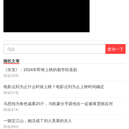
随机文章
《失笑》：2024年即将上映的都市轻喜剧
阅读(338)
电影点到为止什么时候上映？电影点到为止上映时间确定
阅读(319)
马思纯为角色减重20斤，与欧豪分手跟他在一起被蒋雯丽反对
阅读(414)
一吻定江山，她活成了别人羡慕的女人
阅读(660)