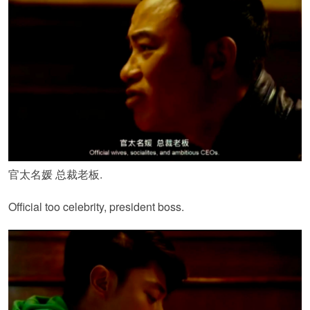
官太名媛 总裁老板.
Official too celebrity, president boss.