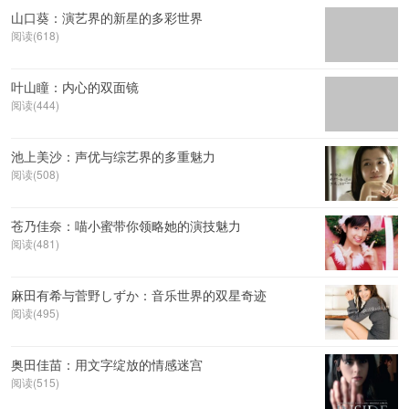
山口葵：演艺界的新星的多彩世界
阅读(618)
叶山瞳：内心的双面镜
阅读(444)
池上美沙：声优与综艺界的多重魅力
阅读(508)
苍乃佳奈：喵小蜜带你领略她的演技魅力
阅读(481)
麻田有希与菅野しずか：音乐世界的双星奇迹
阅读(495)
奥田佳苗：用文字绽放的情感迷宫
阅读(515)