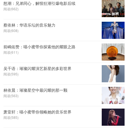
怒潮：兄弟同心，解恨狂潮引爆电影后续
阅读(662)
蔡依林：华语乐坛的音乐魅力
阅读(608)
前嶋佑赞：喵小蜜带你探索他的耀眼之路
阅读(611)
吴千语：璀璨闪耀演艺新星的多彩世界
阅读(595)
林依晨：璀璨星空中最闪耀的那一颗
阅读(563)
萧亚轩：喵小蜜带你领略她的音乐世界
阅读(585)