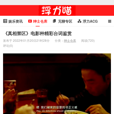
娱乐资讯
绅士仓库
无聊专区
浮力ACG
浮力GIF
明星头条
浮力资讯
头条女神
萌妹专区
《真相禁区》电影种精彩台词鉴赏
发布于 2022年01月20日21时28分
分类：
绅士仓库
阅读(720)
cosplay
喵星闻
评论(0)