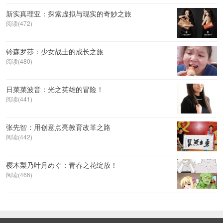
新实真理亚：探索虚拟与现实的奇妙之旅
阅读(472)
铃森罗莎：少女战士的成长之旅
阅读(480)
日菜菜波音：光之英雄的冒险！
阅读(441)
张先智：用创意点亮教育改革之路
阅读(442)
樱木梨乃叶月めぐ：青春之花绽放！
阅读(466)