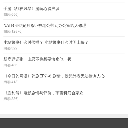
手游《战神风暴》游玩心得浅谈
阅读(656)
NATR-647妃月るい被老公带到办公室给人修理
阅读(12876)
小站警事什么时候播？ 小站警事什么时间上映？
阅读(322)
新鹿鼎记张一山忍不住想要海扁他一顿
阅读(486)
《今日的网漫》韩剧EP7~8 剧情，仅凭外表无法揣测人心
阅读(418)
《胜利号》电影剧情与评价，宇宙科幻合家欢
阅读(386)