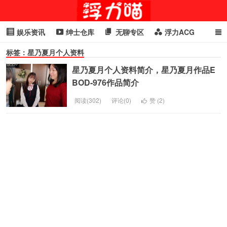
娱乐资讯
绅士仓库
无聊专区
浮力ACG
标签：星乃夏月个人资料
浮力GIF
明星头条
浮力资讯
头条女神
萌妹专区
星乃夏月个人资料简介，星乃夏月作品E
cosplay
喵星闻
BOD-976作品简介
阅读(302)
评论(0)
赞 (
2
)