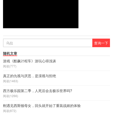
随机文章
游戏《酷飙计程车》游玩心得浅谈
阅读(777)
真正的仇视与厌恶，是漠视与拒绝
阅读(1463)
西方极乐园第二季，人死后会去极乐世界吗?
阅读(1266)
刚遇见西斯顿母女，回头就开始了重装战姬的体验
阅读(872)