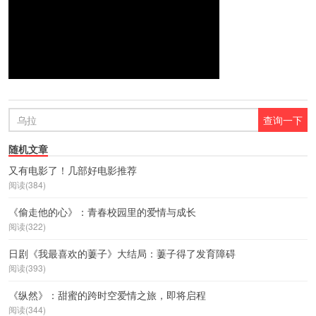
随机文章
又有电影了！几部好电影推荐
阅读(384)
《偷走他的心》：青春校园里的爱情与成长
阅读(322)
日剧《我最喜欢的萋子》大结局：萋子得了发育障碍
阅读(393)
《纵然》：甜蜜的跨时空爱情之旅，即将启程
阅读(344)