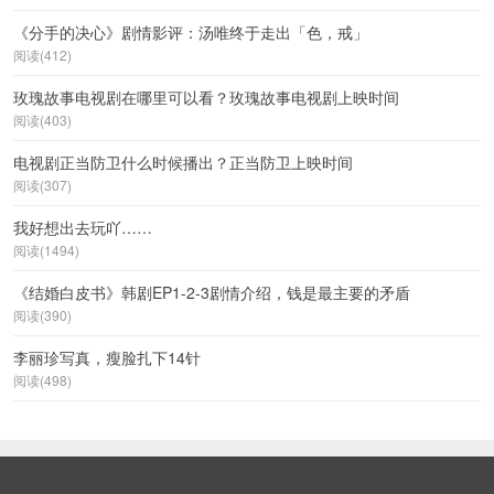
《分手的决心》剧情影评：汤唯终于走出「色，戒」
阅读(412)
玫瑰故事电视剧在哪里可以看？玫瑰故事电视剧上映时间
阅读(403)
电视剧正当防卫什么时候播出？正当防卫上映时间
阅读(307)
我好想出去玩吖……
阅读(1494)
《结婚白皮书》韩剧EP1-2-3剧情介绍，钱是最主要的矛盾
阅读(390)
李丽珍写真，瘦脸扎下14针
阅读(498)