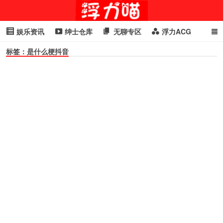
娱乐资讯
绅士仓库
无聊专区
浮力ACG
标签：是什么梗抖音
浮力GIF
明星头条
浮力资讯
头条女神
萌妹专区
cosplay
喵星闻