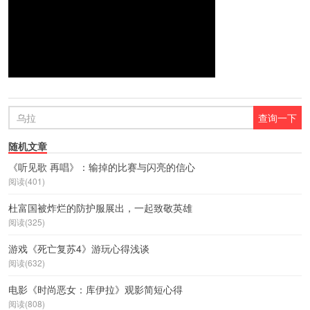
随机文章
《听见歌 再唱》：输掉的比赛与闪亮的信心
阅读(401)
杜富国被炸烂的防护服展出，一起致敬英雄
阅读(325)
游戏《死亡复苏4》游玩心得浅谈
阅读(632)
电影《时尚恶女：库伊拉》观影简短心得
阅读(808)