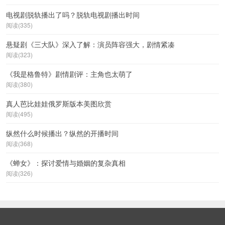
电视剧脱轨播出了吗？脱轨电视剧播出时间
阅读(335)
悬疑剧《三大队》深入了解：演员阵容强大，剧情紧凑
阅读(323)
《我是格鲁特》剧情剧评：主角也太萌了
阅读(380)
真人芭比娃娃俄罗斯版本美图欣赏
阅读(495)
纵然什么时候播出？纵然的开播时间
阅读(368)
《蝉女》：探讨爱情与婚姻的复杂真相
阅读(326)