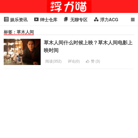
娱乐资讯
绅士仓库
无聊专区
浮力ACG
标签：草木人间
浮力GIF
明星头条
浮力资讯
头条女神
萌妹专区
草木人间什么时候上映？草木人间电影上
cosplay
喵星闻
映时间
阅读(352)
评论(0)
赞 (
3
)