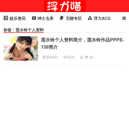
娱乐资讯
绅士仓库
无聊专区
浮力ACG
标签：莲水铃个人资料
浮力GIF
明星头条
浮力资讯
头条女神
萌妹专区
莲水铃个人资料简介，莲水铃作品PPPE-
cosplay
喵星闻
158简介
阅读(542)
评论(0)
赞 (
6
)