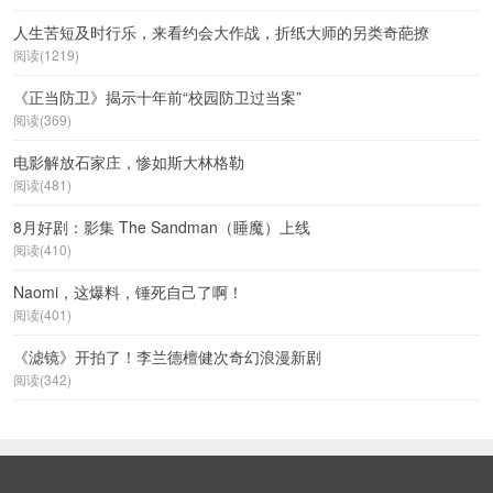
人生苦短及时行乐，来看约会大作战，折纸大师的另类奇葩撩
阅读(1219)
《正当防卫》揭示十年前“校园防卫过当案”
阅读(369)
电影解放石家庄，惨如斯大林格勒
阅读(481)
8月好剧：影集 The Sandman（睡魔）上线
阅读(410)
Naomi，这爆料，锤死自己了啊！
阅读(401)
《滤镜》开拍了！李兰德檀健次奇幻浪漫新剧
阅读(342)