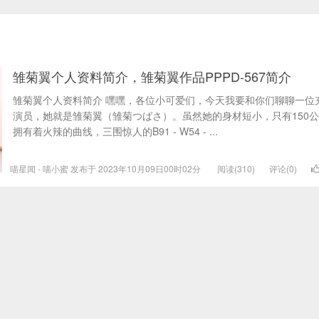
雏菊翼个人资料简介，雏菊翼作品PPPD-567简介
雏菊翼个人资料简介 嘿嘿，各位小可爱们，今天我要和你们聊聊一位
演员，她就是雏菊翼（雏菊つばさ）。虽然她的身材短小，只有150
拥有着火辣的曲线，三围惊人的B91 - W54 - ...
喵星闻 - 喵小蜜 发布于 2023年10月09日00时02分
阅读(310)
评论(0)