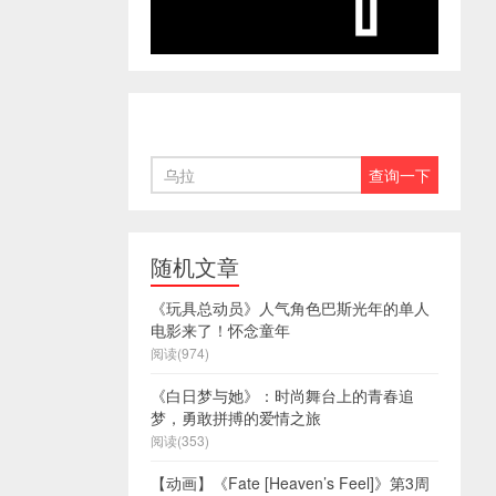
随机文章
《玩具总动员》人气角色巴斯光年的单人
电影来了！怀念童年
阅读(974)
《白日梦与她》：时尚舞台上的青春追
梦，勇敢拼搏的爱情之旅
阅读(353)
【动画】《Fate [Heaven’s Feel]》第3周