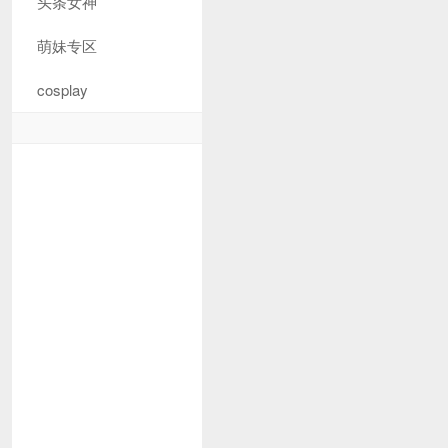
头条女神
萌妹专区
cosplay