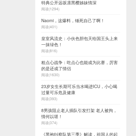
特典公开远坂凛黑樱姊妹情深
阅读(1294)
Naomi，这爆料，锤死自己了啊！
阅读(401)
皇室风流史：小伙色胆包天给国王头上来
一抹绿色！
阅读(816)
粗点心战争：吃点心也能成为比赛，厉害
的是还成了情侣
阅读(1630)
23岁女生长期可乐当水喝进ICU，小心喝
过量可乐危及健康
阅读(393)
8男孩阻止老人插队引发打架 老人被拘，
情何以堪！
阅读(374)
《黑袍纠察队第三季》解读，祖国人的起