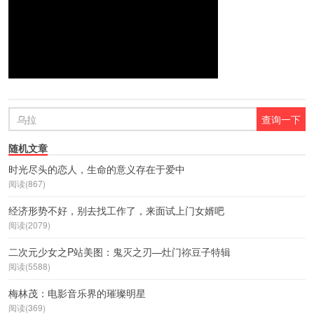
随机文章
时光尽头的恋人，生命的意义存在于爱中
阅读(867)
经济形势不好，别去找工作了，来面试上门女婿吧
阅读(2079)
二次元少女之P站美图：鬼灭之刃—灶门祢豆子特辑
阅读(5588)
梅林茂：电影音乐界的璀璨明星
阅读(369)