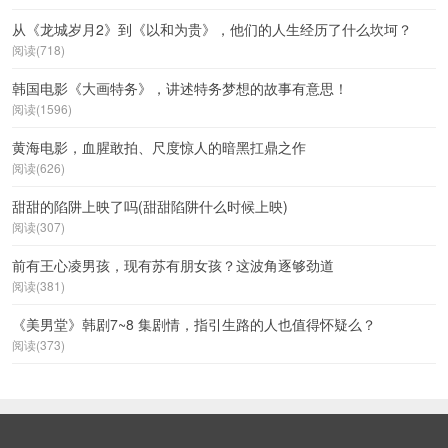
从《龙城岁月2》到《以和为贵》，他们的人生经历了什么坎坷？
阅读(718)
韩国电影《大画特务》，讲述特务梦想的故事有意思！
阅读(1596)
黄海电影，血腥敢拍、尺度惊人的暗黑扛鼎之作
阅读(626)
甜甜的陷阱上映了吗(甜甜陷阱什么时候上映)
阅读(307)
前有王心凌男孩，现有苏有朋女孩？这波角逐够劲道
阅读(381)
《美男堂》韩剧7~8 集剧情，指引生路的人也值得怀疑么？
阅读(373)