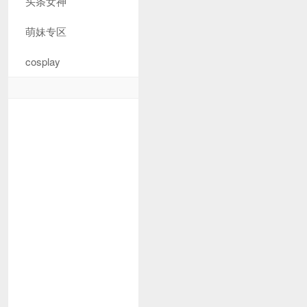
头条女神
萌妹专区
cosplay