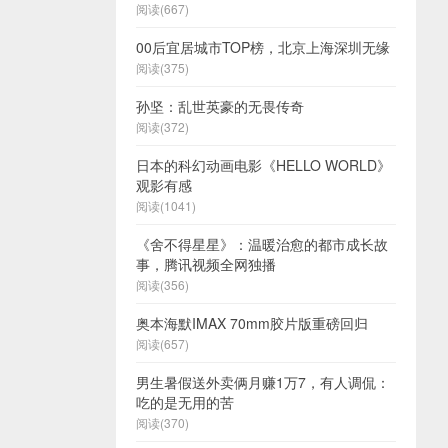
阅读(667)
00后宜居城市TOP榜，北京上海深圳无缘
阅读(375)
孙坚：乱世英豪的无畏传奇
阅读(372)
日本的科幻动画电影《HELLO WORLD》
观影有感
阅读(1041)
《舍不得星星》：温暖治愈的都市成长故
事，腾讯视频全网独播
阅读(356)
奥本海默IMAX 70mm胶片版重磅回归
阅读(657)
男生暑假送外卖俩月赚1万7，有人调侃：
吃的是无用的苦
阅读(370)