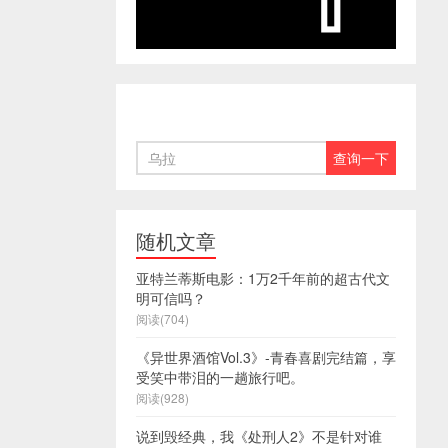
随机文章
亚特兰蒂斯电影：1万2千年前的超古代文
明可信吗？
阅读(704)
《异世界酒馆Vol.3》-青春喜剧完结篇，享
受笑中带泪的一趟旅行吧。
阅读(928)
说到毁经典，我《处刑人2》不是针对谁