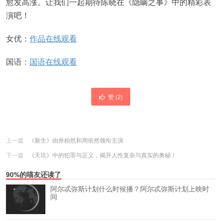
愈发高涨。让我们一起期待陈晓在《隐瞒之事》中的精彩表
演吧！
女优：
作品在线观看
国语：
国语在线观看
赞 (
2
)
上一篇
《新生》由井柏然和周依然领衔主演
下一篇
《天坑》中的犯罪与正义，揭开人性复杂与真实的奥秘！
90%的喵友还读了
阿尔忒弥斯计划什么时候播？阿尔忒弥斯计划上映时
间