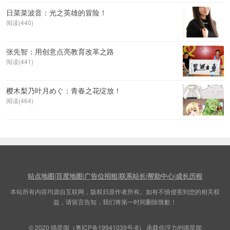
日菜菜波音：光之英雄的冒险！
阅读(440)
张先智：用创意点亮教育改革之路
阅读(441)
樱木梨乃叶月めぐ：青春之花绽放！
阅读(464)
站点地图
|
百度地图
|
广告位招租
|
联系站长
|
帮助中心
|
成长历程
本站所有内容均源自互联网，版权归原作者所有。如有不慎侵害到您的相关权
益，请留言告知，我们将第一时间删除致歉！
© 2020
喵星闻
（
粤ICP备19941039号-8
） 承载你浮力的喵星闻