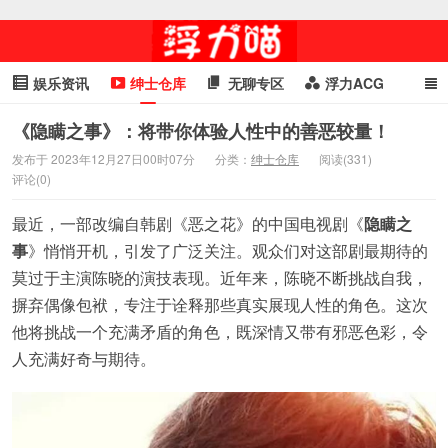
娱乐资讯
绅士仓库
无聊专区
浮力ACG
浮力GIF
明星头条
浮力资讯
头条女神
萌妹专区
《隐瞒之事》：将带你体验人性中的善恶较量！
发布于 2023年12月27日00时07分
分类：
绅士仓库
阅读(331)
cosplay
喵星闻
评论(0)
最近，一部改编自韩剧《恶之花》的中国电视剧《
隐瞒之
事
》悄悄开机，引发了广泛关注。观众们对这部剧最期待的
莫过于主演陈晓的演技表现。近年来，陈晓不断挑战自我，
摒弃偶像包袱，专注于诠释那些真实展现人性的角色。这次
他将挑战一个充满矛盾的角色，既深情又带有邪恶色彩，令
人充满好奇与期待。