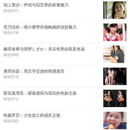
池上美沙：声优与综艺界的多重魅力
阅读(507)
苍乃佳奈：喵小蜜带你领略她的演技魅力
阅读(478)
麻田有希与菅野しずか：音乐世界的双星奇迹
阅读(493)
奥田佳苗：用文字绽放的情感迷宫
阅读(513)
新实真理亚：探索虚拟与现实的奇妙之旅
阅读(471)
铃森罗莎：少女战士的成长之旅
阅读(480)