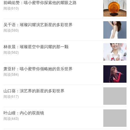
前嶋佑赞：喵小蜜带你探索他的耀眼之路
阅读(610)
吴千语：璀璨闪耀演艺新星的多彩世界
阅读(593)
林依晨：璀璨星空中最闪耀的那一颗
阅读(562)
萧亚轩：喵小蜜带你领略她的音乐世界
阅读(584)
山口葵：演艺界的新星的多彩世界
阅读(617)
叶山瞳：内心的双面镜
阅读(443)