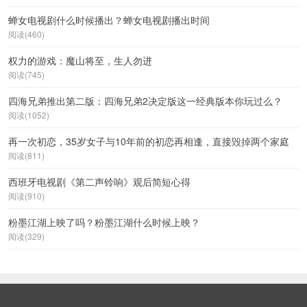
蝉女电视剧什么时候播出？蝉女电视剧播出时间
阅读(460)
权力的游戏：魔山将至，生人勿进
阅读(745)
四海兄弟推出第二版：四海兄弟2决定版这一经典版本你玩过么？
阅读(1052)
再一次初恋，35岁女子与10年前的初恋再相逢，直接毁掉两个家庭
阅读(811)
西班牙电视剧《第二声铃响》观后简短心得
阅读(910)
粉墨江湖上映了吗？粉墨江湖什么时候上映？
阅读(329)