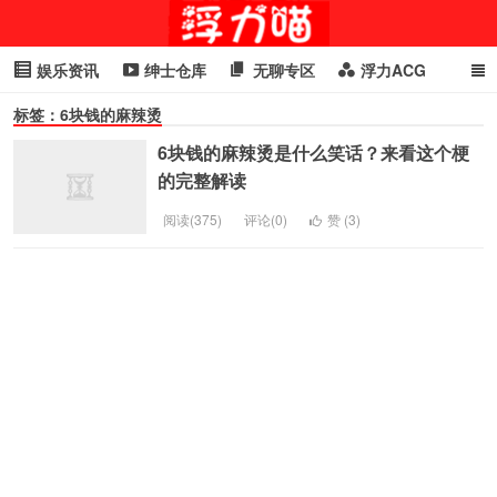
娱乐资讯
绅士仓库
无聊专区
浮力ACG
标签：6块钱的麻辣烫
浮力GIF
明星头条
浮力资讯
头条女神
萌妹专区
6块钱的麻辣烫是什么笑话？来看这个梗
cosplay
喵星闻
的完整解读
阅读(375)
评论(0)
赞 (
3
)