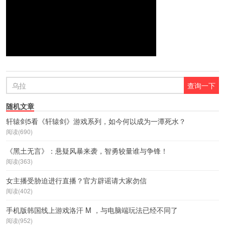
随机文章
轩辕剑5看《轩辕剑》游戏系列，如今何以成为一潭死水？
阅读(690)
《黑土无言》：悬疑风暴来袭，智勇较量谁与争锋！
阅读(363)
女主播受胁迫进行直播？官方辟谣请大家勿信
阅读(402)
手机版韩国线上游戏洛汗 M ，与电脑端玩法已经不同了
阅读(952)