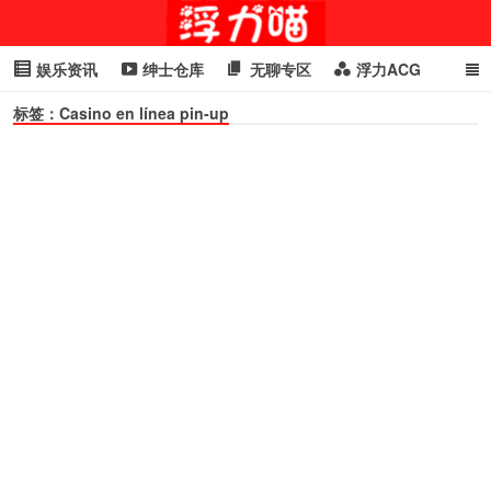
娱乐资讯
绅士仓库
无聊专区
浮力ACG
标签：Casino en línea pin-up
浮力GIF
明星头条
浮力资讯
头条女神
萌妹专区
cosplay
喵星闻