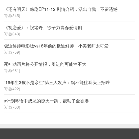
《还有明天》韩剧EP11-12 剧情介绍，活出自我，不留遗憾
阅读(345)
《初恋爱》：祝绪丹、徐子力青春爱情剧
阅读(343)
极道鲜师电影版vs18年前的极道鲜师，小美老师太可爱
阅读(759)
死神动画片将公开情报，引进的可能性不大
阅读(681)
“16年生3孩不是亲生”第三人发声：锅不能往我头上招呼
阅读(422)
a计划粤语中成龙的惊天一跳，轰动了全香港
阅读(763)