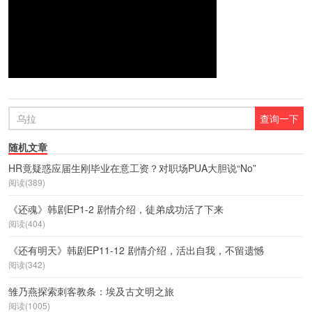
随机文章
HR竟疑惑应届生刚毕业在意工资？对职场PUA大胆说“No”
阅读(389)
《还魂》韩剧EP1-2 剧情介绍，徒弟成功活了下来
阅读(404)
《还有明天》韩剧EP11-12 剧情介绍，活出自我，不留遗憾
阅读(342)
雏乃燕探索刺客教条：埃及古文明之旅
阅读(1005)