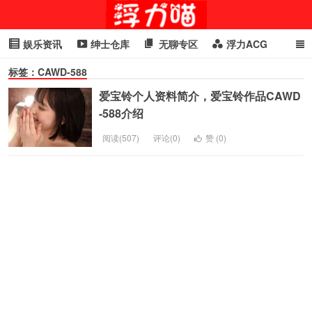
娱乐资讯
绅士仓库
无聊专区
浮力ACG
标签：CAWD-588
浮力GIF
明星头条
浮力资讯
头条女神
萌妹专区
爱宝铃个人资料简介，爱宝铃作品CAWD
cosplay
喵星闻
-588介绍
阅读(507)
评论(0)
赞 (
0
)