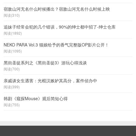
宿敌山河无名什么时候播出？宿敌山河无名什么时候上映
阅读(310)
追妹子经常会犯的几个错误，90%的绅士都中招了-绅士仓库
阅读(1892)
NEKO PARA Vol.3 猫娘给予的香气完整版OP影片公开！
阅读(1095)
黑街圣徒系列之《黑街圣徒3》游玩心得浅谈
阅读(700)
亲戚谈女生遇害：光棍汉嫉妒其高分，案件侦办中
阅读(399)
韩剧《窥探Mouse》观后简短心得
阅读(755)