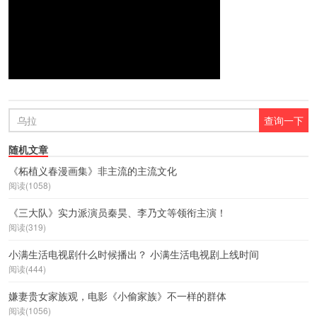
随机文章
《柘植义春漫画集》非主流的主流文化
阅读(1058)
《三大队》实力派演员秦昊、李乃文等领衔主演！
阅读(319)
小满生活电视剧什么时候播出？ 小满生活电视剧上线时间
阅读(444)
嫌妻贵女家族观，电影《小偷家族》不一样的群体
阅读(1056)