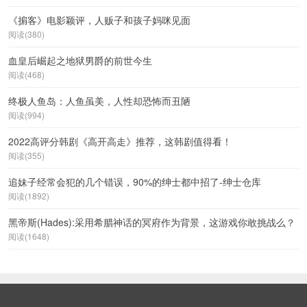
《掮客》电影颖评，人贩子和孩子妈咪见面
阅读(380)
血皇后崛起之地狱男爵的前世今生
阅读(468)
终极人鱼岛：人鱼虽美，人性却恐怖而丑陋
阅读(994)
2022高评分韩剧《高开高走》推荐，这韩剧值得看！
阅读(355)
追妹子经常会犯的几个错误，90%的绅士都中招了-绅士仓库
阅读(1892)
黑帝斯(Hades):采用希腊神话的冥府作为背景，这游戏你敢挑战么？
阅读(1648)