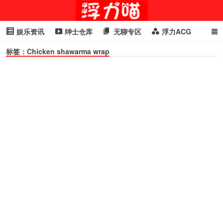
娱乐资讯
绅士仓库
无聊专区
浮力ACG
标签：Chicken shawarma wrap
浮力GIF
明星头条
浮力资讯
头条女神
萌妹专区
cosplay
喵星闻