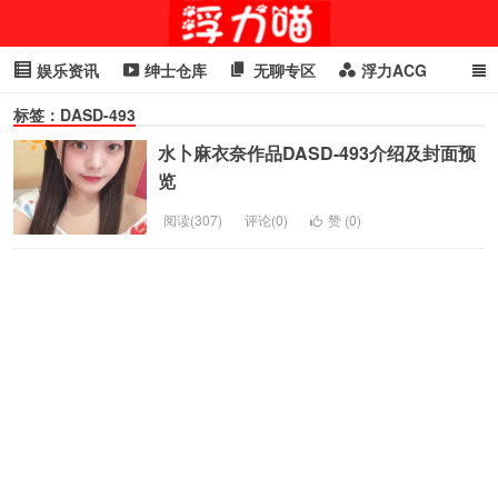
娱乐资讯
绅士仓库
无聊专区
浮力ACG
标签：DASD-493
浮力GIF
明星头条
浮力资讯
头条女神
萌妹专区
水卜麻衣奈作品DASD-493介绍及封面预
cosplay
喵星闻
览
阅读(307)
评论(0)
赞 (
0
)