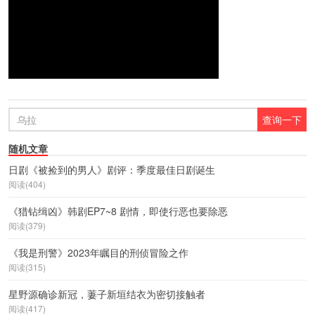
随机文章
日剧《被捡到的男人》剧评：季度最佳日剧诞生
阅读(404)
《猎钻缉凶》韩剧EP7~8 剧情，即使行恶也要除恶
阅读(379)
《我是刑警》2023年瞩目的刑侦冒险之作
阅读(315)
星野源确诊新冠，萋子新垣结衣为密切接触者
阅读(417)