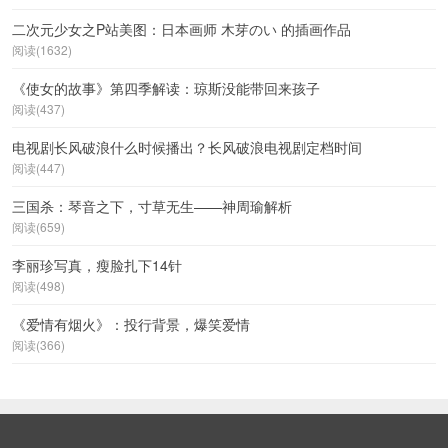
二次元少女之P站美图：日本画师 木芽のい 的插画作品
阅读(1632)
《使女的故事》第四季解读：琼斯没能带回来孩子
阅读(437)
电视剧长风破浪什么时候播出？长风破浪电视剧定档时间
阅读(447)
三国杀：琴音之下，寸草无生——神周瑜解析
阅读(659)
李丽珍写真，瘦脸扎下14针
阅读(498)
《爱情有烟火》：投行背景，爆笑爱情
阅读(366)