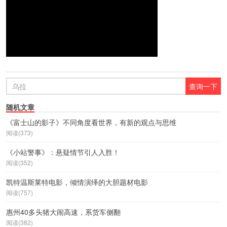
随机文章
《富士山的影子》不同角度看世界，有新的观点与思维
阅读(373)
《小站警事》：悬疑情节引人入胜！
阅读(352)
凯特温斯莱特电影，倾情演绎的大胆题材电影
阅读(757)
惠州40多头猪大闹高速，系货车侧翻
阅读(382)