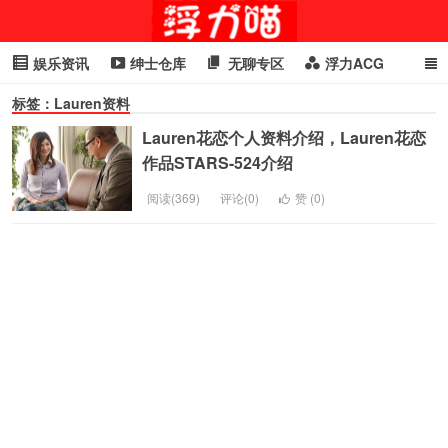
娱乐资讯
绅士仓库
无聊专区
浮力ACG
标签：Lauren资料
浮力GIF
明星头条
浮力资讯
头条女神
萌妹专区
Lauren花恋个人资料介绍，Lauren花恋
cosplay
喵星闻
作品STARS-524介绍
阅读(369)
评论(0)
赞 (
0
)