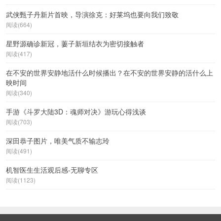
武侠甄子丹新片首映，导演徐克：好莱坞也要向我们致敬
阅读(664)
星野源确诊新冠，萋子新垣结衣为密切接触者
阅读(417)
在不安的世界安静地活什么时候播出？在不安的世界安静的活什么上
映时间
阅读(340)
手游《斗罗大陆3D：魂师对决》游玩心得浅谈
阅读(703)
深田恭子图片，唯美气质不输志玲
阅读(491)
机智医生生活观后感-无聊专区
阅读(1123)