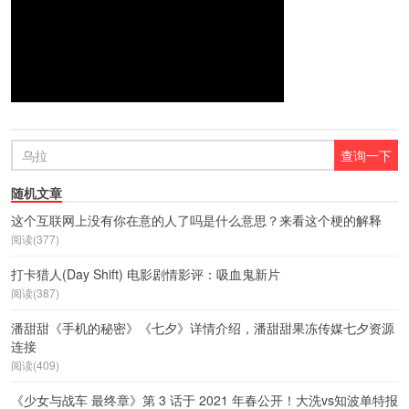
随机文章
这个互联网上没有你在意的人了吗是什么意思？来看这个梗的解释
阅读(377)
打卡猎人(Day Shift) 电影剧情影评：吸血鬼新片
阅读(387)
潘甜甜《手机的秘密》《七夕》详情介绍，潘甜甜果冻传媒七夕资源
连接
阅读(409)
《少女与战车 最终章》第 3 话于 2021 年春公开！大洗vs知波单特报