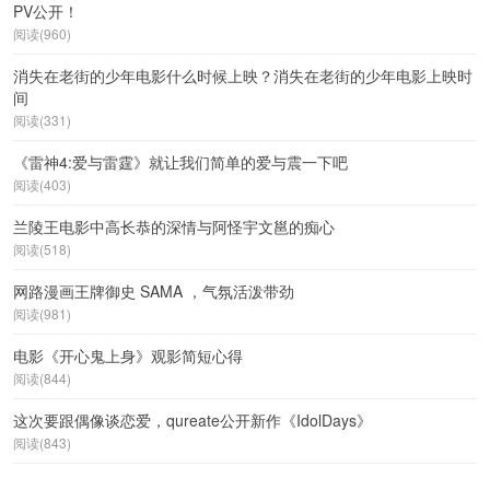
PV公开！
阅读(960)
消失在老街的少年电影什么时候上映？消失在老街的少年电影上映时
间
阅读(331)
《雷神4:爱与雷霆》就让我们简单的爱与震一下吧
阅读(403)
兰陵王电影中高长恭的深情与阿怪宇文邕的痴心
阅读(518)
网路漫画王牌御史 SAMA ，气氛活泼带劲
阅读(981)
电影《开心鬼上身》观影简短心得
阅读(844)
这次要跟偶像谈恋爱，qureate公开新作《IdolDays》
阅读(843)