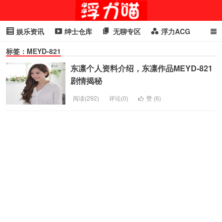
娱乐资讯
绅士仓库
无聊专区
浮力ACG
标签：MEYD-821
浮力GIF
明星头条
浮力资讯
头条女神
萌妹专区
东凛个人资料介绍，东凛作品MEYD-821
cosplay
喵星闻
剧情揭秘
阅读(292)
评论(0)
赞 (
6
)