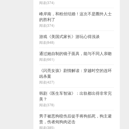
阅读(374)
峰岸南，和粉丝结婚！这次不是圈外人士
的胜利了
阅读(374)
游戏《美国式家长》游玩心得浅谈
阅读(848)
通过她自制的镜子面具，能与不同人亲吻
阅读(661)
《闪亮女孩》剧情解读：穿越时空的连环
凶杀案
阅读(427)
韩剧《医生车智淑》：出轨都出得非常完
美？
阅读(378)
男子被恶狗咬伤后徒手将狗掐死，狗主避
责，伤者炖狗肉还击
阅读(385)