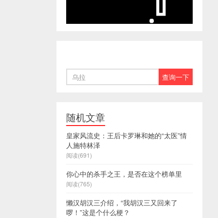
随机文章
皇家风流史：王后卡罗琳和她的“太医”情
人施特林泽
阅读(691)
你心中的杀手之王，是否在这个榜单里
阅读(765)
懒汉胡汉三介绍，“我胡汉三又回来了
啰！”这是个什么梗？