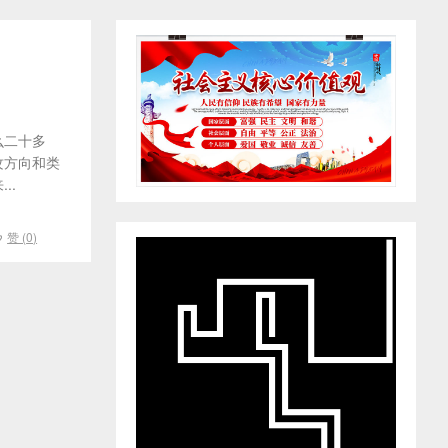
么二十多
攻方向和类
..
赞 (
0
)