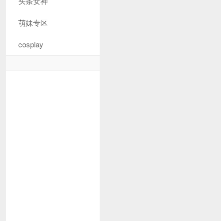
头条女神
萌妹专区
cosplay