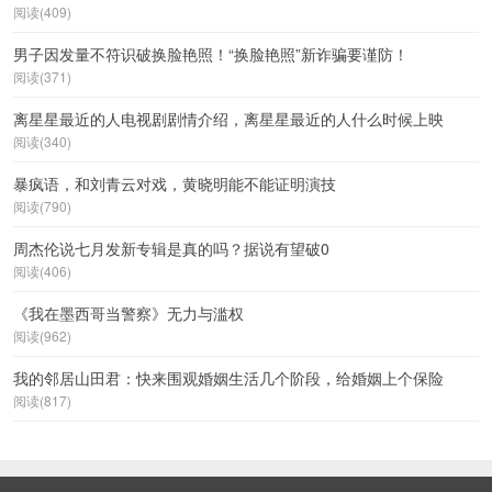
阅读(409)
男子因发量不符识破换脸艳照！“换脸艳照”新诈骗要谨防！
阅读(371)
离星星最近的人电视剧剧情介绍，离星星最近的人什么时候上映
阅读(340)
暴疯语，和刘青云对戏，黄晓明能不能证明演技
阅读(790)
周杰伦说七月发新专辑是真的吗？据说有望破0
阅读(406)
《我在墨西哥当警察》无力与滥权
阅读(962)
我的邻居山田君：快来围观婚姻生活几个阶段，给婚姻上个保险
阅读(817)