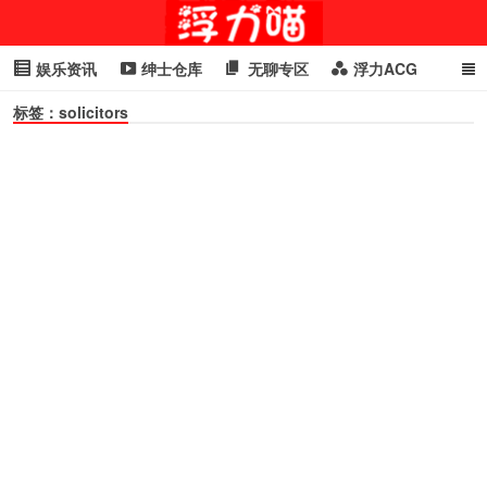
娱乐资讯
绅士仓库
无聊专区
浮力ACG
标签：solicitors
浮力GIF
明星头条
浮力资讯
头条女神
萌妹专区
cosplay
喵星闻