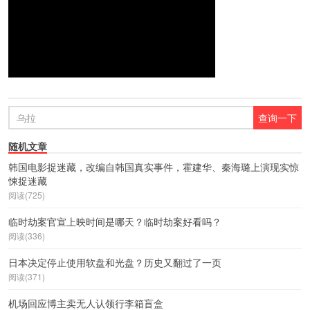
随机文章
韩国电影捉迷藏，改编自韩国真实事件，霍建华、秦海璐上演现实惊
悚捉迷藏
阅读(725)
临时劫案官宣上映时间是哪天？临时劫案好看吗？
阅读(336)
日本决定停止使用软盘和光盘？历史又翻过了一页
阅读(371)
机场回应博主卖无人认领行李箱盲盒