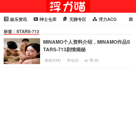
娱乐资讯
绅士仓库
无聊专区
浮力ACG
标签：STARS-713
浮力GIF
明星头条
浮力资讯
头条女神
萌妹专区
MINAMO个人资料介绍，MINAMO作品S
cosplay
喵星闻
TARS-713剧情揭秘
阅读(534)
评论(0)
赞 (
6
)