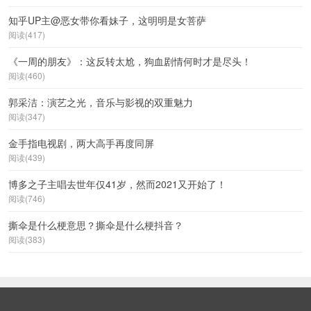
知乎UP主@恶女带你看妹子，这明明是女菩萨
阅读(417)
《一周的朋友》：这反转太尬，狗血剧情何时才是尽头！
阅读(460)
郭采洁：演艺之光，音乐与影视的双重魅力
阅读(347)
金手指电视剧，两大高手再度同屏
阅读(439)
博多之子主唱去世年仅41岁，然而2021又开始了！
阅读(746)
撕伞是什么梗意思？撕伞是什么梗抖音？
阅读(383)