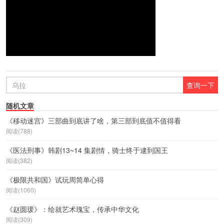
随机文章
《移动迷宫》三部曲到底讲了啥，第三部到底值不值得看
阅读(788)
《医法刑事》韩剧13~14 集剧情，骑士终于逮到国王
阅读(382)
《极限共和国》试玩周简单心得
阅读(1060)
《赵圆瑗》：绘就艺术瑰宝，传承中华文化
阅读(309)