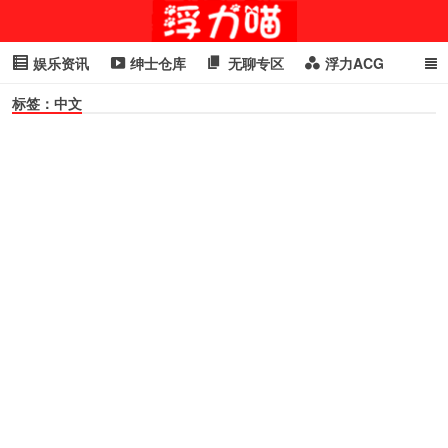
娱乐资讯
绅士仓库
无聊专区
浮力ACG
标签：中文
浮力GIF
明星头条
浮力资讯
头条女神
萌妹专区
cosplay
喵星闻