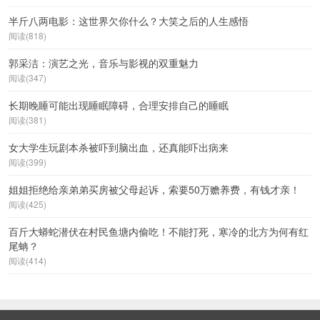
半斤八两电影：这世界欠你什么？大笑之后的人生感悟
阅读(818)
郭采洁：演艺之光，音乐与影视的双重魅力
阅读(347)
长期晚睡可能出现睡眠障碍，合理安排自己的睡眠
阅读(381)
女大学生玩剧本杀被吓到脑出血，还真能吓出病来
阅读(399)
姐姐拒绝给亲弟弟买房被父母起诉，索要50万赡养费，有钱才亲！
阅读(425)
百斤大蟒蛇潜伏在村民鱼塘内偷吃！不能打死，寒冷的北方为何有红
尾蚺？
阅读(414)