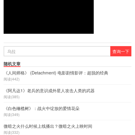
随机文章
《人间师格》 (Detachment) 电影剧情影评：超脱的经典
阅读(442)
《阿凡达1》老兵的意识成外星人攻击人类的武器
阅读(385)
《白色橄榄树》：战火中绽放的爱情花朵
阅读(349)
微暗之火什么时候上线播出？微暗之火上映时间
阅读(332)