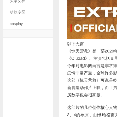
头条女神
萌妹专区
cosplay
以下无雷：
《惊天营救》是一部202
《Ciudad》。主演包括
今年对电影圈而言是非常
疫情非常严重，全球许多
这部《惊天营救》可说是
新冒险动作片上映，而且男
房数字也会很亮眼。
这部片的几位创作核心人物
3、4的导演，山姆·哈格