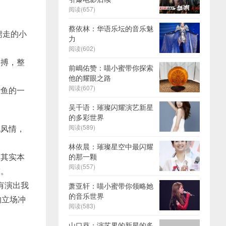
阅读(657)
蔡依林：华语乐坛的音乐魅
掳走的小
力
阅读(602)
肉搏，整
前嶋佑赞：喵小蜜带你探索
他的耀眼之路
阅读(607)
杂鱼的一
吴千语：璀璨闪耀演艺新星
的多彩世界
阅读(589)
地风情，
林依晨：璀璨星空中最闪耀
，其实本
的那一颗
阅读(557)
突。
有演出我
萧亚轩：喵小蜜带你领略她
的音乐世界
的立场冲
阅读(583)
山口葵：演艺界的新星的多