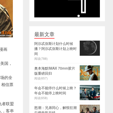
最新文章
阿尔忒弥斯计划什么时候
播？阿尔忒弥斯计划上映时
漫画
间
阅读(788)
的美国，
奥本海默IMAX 70mm胶片
版重磅回归
市场的全
阅读(657)
，相信票
年会不能停什么时候上映？
年会不能停上映时间
阅读(658)
仇者联盟
怒潮：兄弟同心，解恨狂潮
人，客串
引爆电影后续