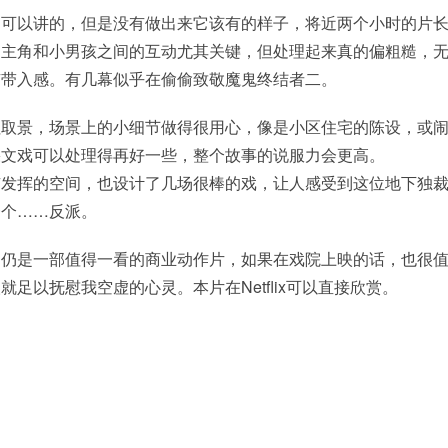
是可以讲的，但是没有做出来它该有的样子，将近两个小时的片
。主角和小男孩之间的互动尤其关键，但处理起来真的偏粗糙，
有带入感。有几幕似乎在偷偷致敬魔鬼终结者二。
拉取景，场景上的小细节做得很用心，像是小区住宅的陈设，或
果文戏可以处理得再好一些，整个故事的说服力会更高。
有发挥的空间，也设计了几场很棒的戏，让人感受到这位地下独
一个……反派。
》仍是一部值得一看的商业动作片，如果在戏院上映的话，也很
足以抚慰我空虚的心灵。本片在Netflix可以直接欣赏。