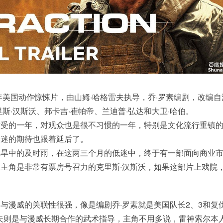
0年美国动作惊悚片，由山姆·哈格雷夫执导，乔·罗素编剧，改编自
克里斯·汉斯沃、邦卡吉·崔帕帝、兰迪普·弘达和大卫·哈伯。
难受的一年，对观众也是很不习惯的一年，特别是文化流行重镇
影迷的期待也跟着延后了。
乾旱中的及时雨，在这两三个月的低迷中，终于有一部面向商业
主角是非常有票房号召力的克里斯·汉斯沃，如果这部片上戏院
与漫威的关联性很强，像是编剧乔·罗素就是美国队长2、3和复
雷夫则是与漫威长期合作的武术指导，主角不用多说，雷神索尔本