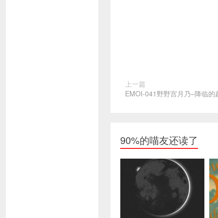
上一篇
EMOI-041野野宫月乃–降临
90%的喵友还读了