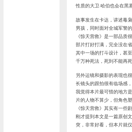
性质的大卫·哈伯也会在黑
故事发生在卡达，讲述毒枭
男孩，同时面对全城军警
《惊天营救》是一部品质
部片打好打满，完全没在
其中一场的打斗设计，甚
千万种死法，死到不能再
另外运镜和摄影的表现也
长镜头的跟拍很有临场感
我觉得本片最可惜的地方
片的人物不算少，但角色
《惊天营救》其实有一些剧
刚才提到本文是一篇原创文章
突，非常好看，但本片就