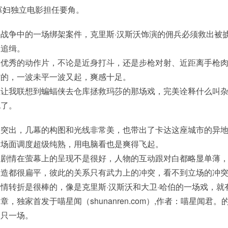
寡妇独立电影担任要角。
战争中的一场绑架案件，克里斯·汉斯沃饰演的佣兵必须救出被
的追缉。
很优秀的动作片，不论是近身打斗，还是步枪对射、近距离手枪
省的，一波未平一波又起，爽感十足。
至让我联想到蝙蝠侠去仓库拯救玛莎的那场戏，完美诠释什么叫
死了。
很突出，几幕的构图和光线非常美，也带出了卡达这座城市的异
，场面调度超级纯熟，用电脑看也是爽得飞起。
是剧情在萤幕上的呈现不是很好，人物的互动跟对白都略显单薄
塑造都很扁平，彼此的关系只有武力上的冲突，看不到立场的冲
情转折是很棒的，像是克里斯·汉斯沃和大卫·哈伯的一场戏，就
，独家首发于喵星闻（shunanren.com）,作者：喵星闻君。
仅只一场。