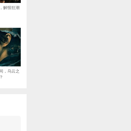
，解恨狂潮
间，乌云之
？