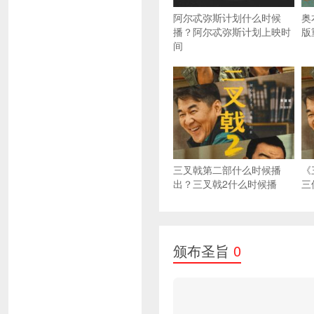
阿尔忒弥斯计划什么时候
奥
播？阿尔忒弥斯计划上映时
版
间
三叉戟第二部什么时候播
《
出？三叉戟2什么时候播
三
颁布圣旨
0