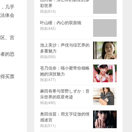
彩世界
长，几乎
阅读(613)
无法体会
叶山瞳：内心的双面镜
阅读(442)
闹区、宫
池上美沙：声优与综艺界的
多重魅力
裁者的恐
阅读(505)
苍乃佳奈：喵小蜜带你领略
她的演技魅力
值得买票
阅读(477)
麻田有希与菅野しずか：音
乐世界的双星奇迹
阅读(490)
奥田佳苗：用文字绽放的情
感迷宫
阅读(511)