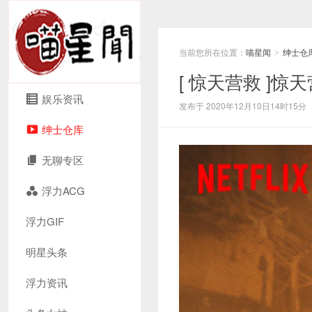
当前您所在位置：
喵星闻
绅士仓
>
[ 惊天营救 ]
娱乐资讯
发布于 2020年12月10日14时15分
绅士仓库
无聊专区
浮力ACG
浮力GIF
明星头条
浮力资讯