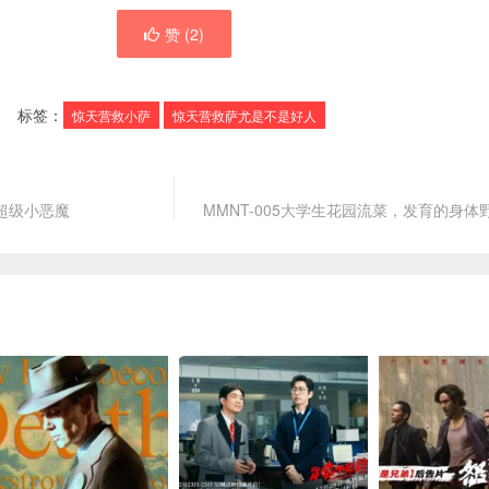
赞 (
2
)
标签：
惊天营救小萨
惊天营救萨尤是不是好人
的超级小恶魔
MMNT-005大学生花园流菜，发育的身体