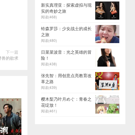
新实真理亚：探索虚拟与现
实的奇妙之旅
阅读(468)
铃森罗莎：少女战士的成长
之旅
阅读(480)
日菜菜波音：光之英雄的冒
下一篇
险！
野兽的欲求
阅读(438)
张先智：用创意点亮教育改
革之路
阅读(439)
樱木梨乃叶月めぐ：青春之
花绽放！
阅读(461)