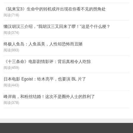
《鼠来宝3》生命中的转机或许出现在你看不见的拐角处
阅读(718)
懒汉胡汉三介绍，“我胡汉三又回来了啰！”这是个什么梗？
阅读(374)
终极人鱼岛：人鱼虽美，人性却恐怖而丑陋
阅读(993)
《十三条命》电影剧情影评：背后真相令人吃惊
阅读(459)
日本电影 Egoist：铃木亮平，也要演 BL 片了
阅读(443)
峰岸南，和粉丝结婚！这次不是圈外人士的胜利了
阅读(378)