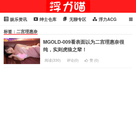
娱乐资讯
绅士仓库
无聊专区
浮力ACG
标签：二宫理惠奈
浮力GIF
明星头条
浮力资讯
头条女神
萌妹专区
MGOLD-009看表面以为二宫理惠奈很
cosplay
喵星闻
纯，实则虎狼之辈！
阅读(330)
评论(0)
赞 (
0
)