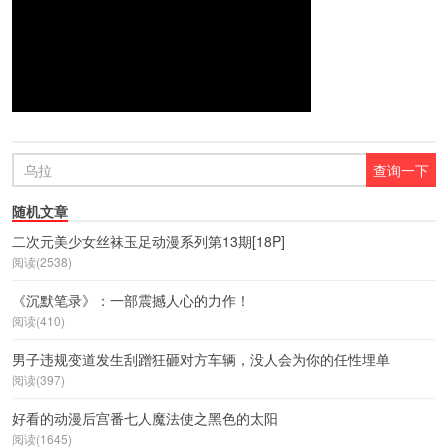
随机文章
二次元美少女丝袜玉足动漫系列第13期[18P]
阅读(2538)
《沉默笔录》：一部震撼人心的力作！
阅读(410)
男子违规变道发生刮蹭狂砸对方车辆，没人会为你的任性埋单
阅读(397)
好看的动漫后宫番七人魔法使之黑色的太阳
阅读(1645)