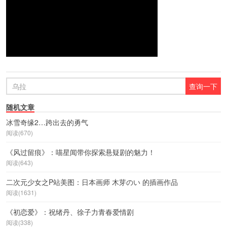
随机文章
冰雪奇缘2…跨出去的勇气
阅读(670)
《风过留痕》：喵星闻带你探索悬疑剧的魅力！
阅读(643)
二次元少女之P站美图：日本画师 木芽のい 的插画作品
阅读(1631)
《初恋爱》：祝绪丹、徐子力青春爱情剧
阅读(338)