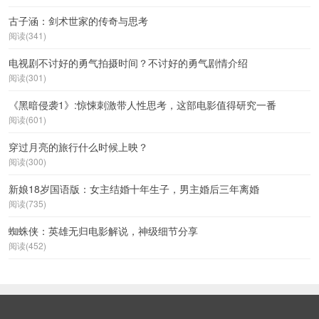
古子涵：剑术世家的传奇与思考
阅读(341)
电视剧不讨好的勇气拍摄时间？不讨好的勇气剧情介绍
阅读(301)
《黑暗侵袭1》:惊悚刺激带人性思考，这部电影值得研究一番
阅读(601)
穿过月亮的旅行什么时候上映？
阅读(300)
新娘18岁国语版：女主结婚十年生子，男主婚后三年离婚
阅读(735)
蜘蛛侠：英雄无归电影解说，神级细节分享
阅读(452)