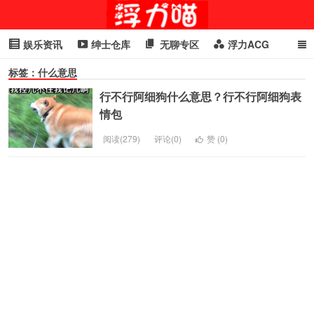
娱乐资讯
绅士仓库
无聊专区
浮力ACG
标签：什么意思
浮力GIF
明星头条
浮力资讯
头条女神
萌妹专区
行不行阿细狗什么意思？行不行阿细狗表
cosplay
喵星闻
情包
阅读(279)
评论(0)
赞 (
0
)