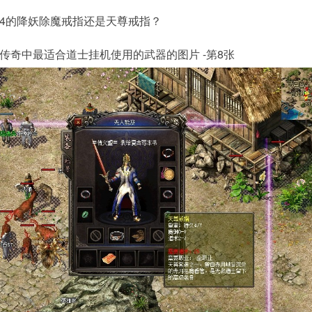
4的降妖除魔戒指还是天尊戒指？