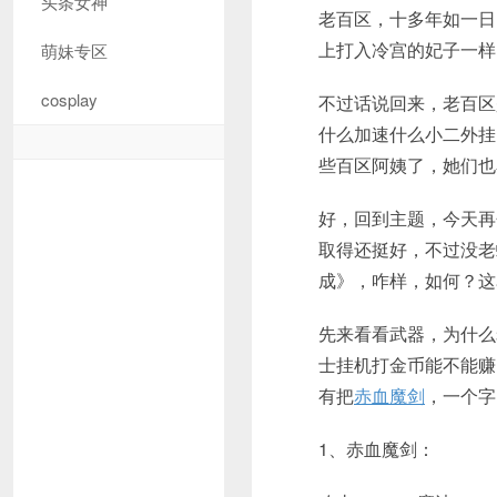
头条女神
老百区，十多年如一日
上打入冷宫的妃子一样
萌妹专区
cosplay
不过话说回来，老百区
什么加速什么小二外挂
些百区阿姨了，她们也
好，回到主题，今天再
取得还挺好，不过没老
成》，咋样，如何？这
先来看看武器，为什么
士挂机打金币能不能赚
有把
赤血魔剑
，一个字
1、赤血魔剑：