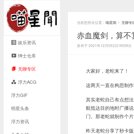
当前您所在位置：
喵星闻
无聊专
>
赤血魔剑，算不
娱乐资讯
发布于 2021年12月03日21时09分
绅士仓库
无聊专区
大家好，老蛇来了！
浮力ACG
这两天一直在构思制作
浮力GIF
其实老蛇自己有点想法
航抵达目的地时广播说
明星头条
门。那老蛇就制作个片
浮力资讯
昨天老蛇分享了秒卡版