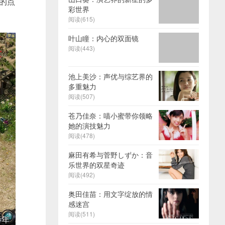
贵的点
彩世界
阅读(615)
叶山瞳：内心的双面镜
阅读(443)
池上美沙：声优与综艺界的
多重魅力
阅读(507)
苍乃佳奈：喵小蜜带你领略
她的演技魅力
阅读(478)
麻田有希与菅野しずか：音
乐世界的双星奇迹
阅读(492)
奥田佳苗：用文字绽放的情
感迷宫
阅读(511)