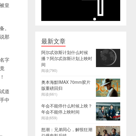
被皇
备。
说那
最新文章
阿尔忒弥斯计划什么时候
播？阿尔忒弥斯计划上映时
名字
间
竟
阅读(790)
！
奥本海默IMAX 70mm胶片
版重磅回归
试道
阅读(661)
手中
年会不能停什么时候上映？
年会不能停上映时间
阅读(659)
怒潮：兄弟同心，解恨狂潮
引爆电影后续