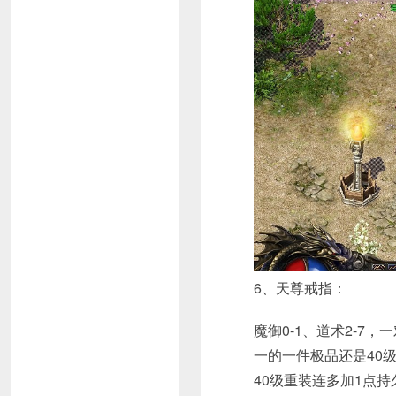
6、天尊戒指：
魔御0-1、道术2-
一的一件极品还是40
40级重装连多加1点