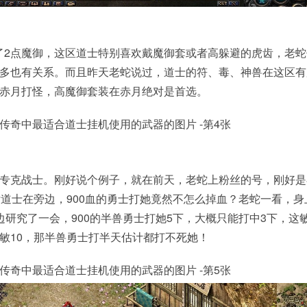
加了2点魔御，这区道士特别喜欢戴魔御套或者高躲避的虎齿，老
多也有关系。而且昨天老蛇说过，道士的符、毒、神兽在这区有
赤月打怪，高魔御套装在赤月绝对是首选。
专克战士。刚好说个例子，就在前天，老蛇上粉丝的号，刚好是
女道士在旁边，900血的勇士打她竟然不怎么掉血？老蛇一看，身
边研究了一会，900的半兽勇士打她5下，大概只能打中3下，这
敏10，那半兽勇士打半天估计都打不死她！