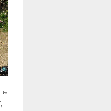
，唯
月、
！