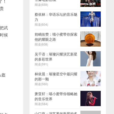
了！
阅读(659)
贵
蔡依林：华语乐坛的音乐魅
力
阅读(604)
把武
前嶋佑赞：喵小蜜带你探索
时候
他的耀眼之路
阅读(608)
吴千语：璀璨闪耀演艺新星
的多彩世界
阅读(591)
林依晨：璀璨星空中最闪耀
头盔
的那一颗
阅读(560)
萧亚轩：喵小蜜带你领略她
的音乐世界
阅读(584)
山口葵：演艺界的新星的多