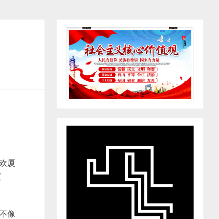
欢厦
厦
不像