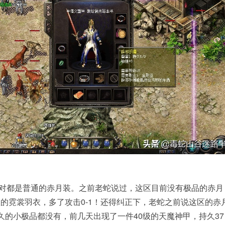
7，一对都是普通的赤月装。之前老蛇说过，这区目前没有极品的赤月
级的霓裳羽衣，多了攻击0-1！还得纠正下，老蛇之前说这区的赤
持久的小极品都没有，前几天出现了一件40级的天魔神甲，持久37