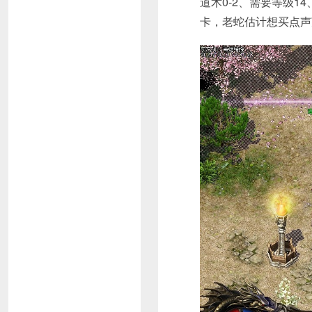
道术0-2、需要等级1
卡，老蛇估计想买点声