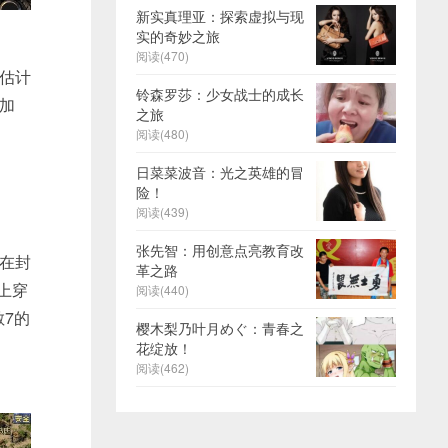
新实真理亚：探索虚拟与现
实的奇妙之旅
阅读(470)
蛇估计
铃森罗莎：少女战士的成长
加
之旅
阅读(480)
日菜菜波音：光之英雄的冒
险！
阅读(439)
张先智：用创意点亮教育改
在封
革之路
上穿
阅读(440)
敏7的
樱木梨乃叶月めぐ：青春之
花绽放！
阅读(462)