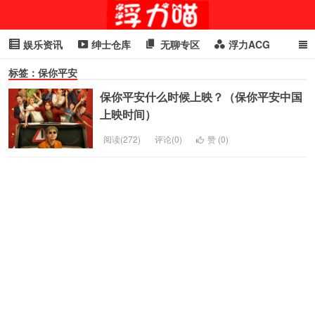
娱乐资讯
绅士仓库
无聊专区
浮力ACG
标签：保你平安
浮力GIF
明星头条
浮力资讯
头条女神
萌妹专区
保你平安什么时候上映？（保你平安中国
cosplay
喵星闻
上映时间）
阅读(272)
评论(0)
赞 (
0
)