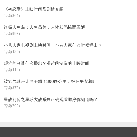
《初恋爱》上映时间及剧情介绍
阅读(364)
终极人鱼岛：人鱼虽美，人性却恐怖而丑陋
阅读(993)
小巷人家电视剧上映时间，小巷人家什么时候播出？
阅读(420)
艰难的制造什么播出？艰难的制造的上映时间
阅读(415)
被氢气球带走男子飘了300多公里，好在平安着陆
阅读(376)
星战前传之星球大战系列正确观看顺序你知道吗？
阅读(702)