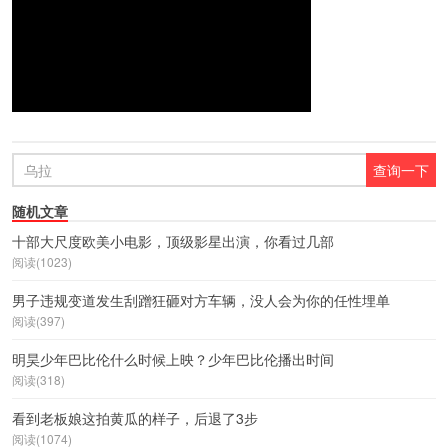
随机文章
十部大尺度欧美小电影，顶级影星出演，你看过几部
阅读(1023)
男子违规变道发生刮蹭狂砸对方车辆，没人会为你的任性埋单
阅读(397)
明昊少年巴比伦什么时候上映？少年巴比伦播出时间
阅读(318)
看到老板娘这拍黄瓜的样子，后退了3步
阅读(1074)