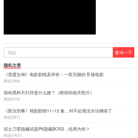
随机文章
《雷霆女神》电影剧情及评价：一部无聊的 B 级电影
阅读(364)
痞幼黑料不打烊是什么梗？（附痞幼相关照片）
阅读(318)
《医法刑事》韩剧剧情11~12 集，对不起我没办法继续了
阅读(391)
武士刀零隐藏武器PK隐藏BOSS，结局为何？
阅读(1401)