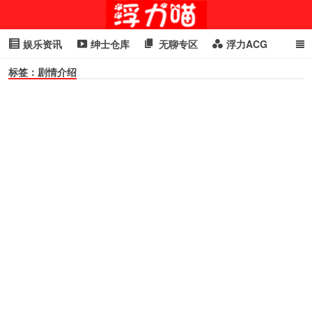
娱乐资讯
绅士仓库
无聊专区
浮力ACG
标签：剧情介绍
浮力GIF
明星头条
浮力资讯
头条女神
萌妹专区
cosplay
喵星闻