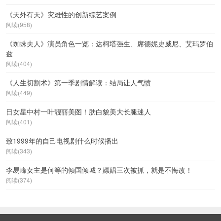
《天外有天》灾难性的创新综艺案例
阅读(958)
《蜘蛛夫人》演员角色一览：达柯塔强生、席德妮史威尼、艾玛罗伯
兹
阅读(404)
《人生切割术》第一季剧情解读：结局让人气愤
阅读(449)
日女星中村一叶靓丽美图！肤白貌美大长腿迷人
阅读(401)
致1999年的自己电视剧什么时候播出
阅读(343)
李易峰女主是何等的倾国倾城？嫖娼三次被抓，就是不悔改！
阅读(374)