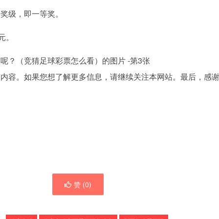
动奖级，即一等奖。
元。
有内容。如果您想了解更多信息，请继续关注本网站。最后，感
赞 (
0
)