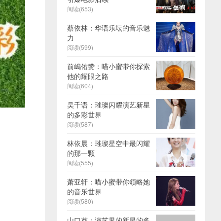
阅读(653)
蔡依林：华语乐坛的音乐魅
力
阅读(599)
前嶋佑赞：喵小蜜带你探索
他的耀眼之路
阅读(604)
吴千语：璀璨闪耀演艺新星
的多彩世界
阅读(587)
林依晨：璀璨星空中最闪耀
的那一颗
阅读(555)
萧亚轩：喵小蜜带你领略她
的音乐世界
阅读(580)
山口葵：演艺界的新星的多