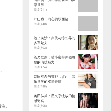
彩世界
阅读(611)
叶山瞳：内心的双面镜
阅读(440)
池上美沙：声优与综艺界的
多重魅力
阅读(503)
苍乃佳奈：喵小蜜带你领略
她的演技魅力
阅读(474)
果。
麻田有希与菅野しずか：音
乐世界的双星奇迹
阅读(488)
奥田佳苗：用文字绽放的情
感迷宫
投注。
阅读(508)