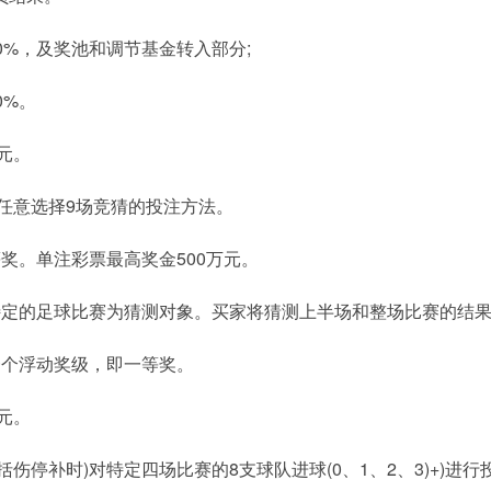
0%，及奖池和调节基金转入部分;
0%。
元。
中任意选择9场竞猜的投注方法。
奖。单注彩票最高奖金500万元。
特定的足球比赛为猜测对象。买家将猜测上半场和整场比赛的结
一个浮动奖级，即一等奖。
元。
括伤停补时)对特定四场比赛的8支球队进球(0、1、2、3)+)进行