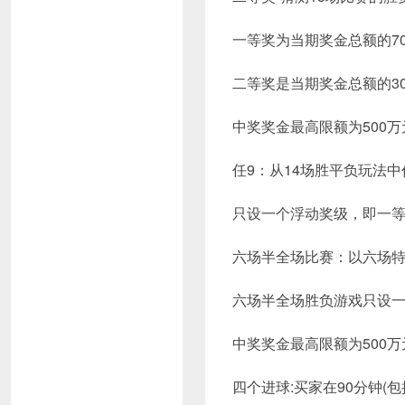
一等奖为当期奖金总额的7
二等奖是当期奖金总额的3
中奖奖金最高限额为500万
任9：从14场胜平负玩法
只设一个浮动奖级，即一等
六场半全场比赛：以六场
六场半全场胜负游戏只设
中奖奖金最高限额为500万
四个进球:买家在90分钟(包