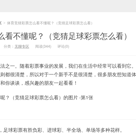
区
体育竞猜彩票怎么看不懂呢？（竞猜足球彩票怎么看）
>
么看不懂呢？（竞猜足球彩票怎么看）
分类：
无聊专区
阅读(344)
评论(0)
玩法之一。随着彩票事业的发展，我们在生活中经常可以看到它
规则都很清楚，所以对于一个新手不是很清楚，很多朋友想知道
边和你谈谈，感兴趣的朋友一起看看！
)，足球彩票有胜负彩、进球彩、半全场、单场等多种花样。