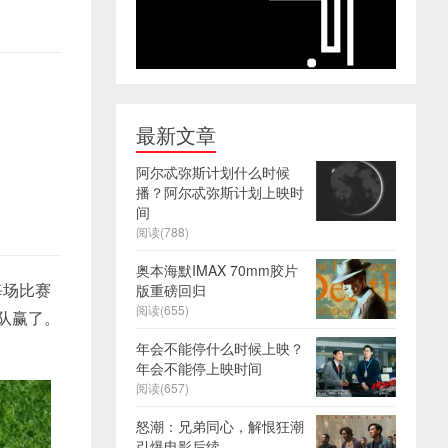
最新文章
阿尔忒弥斯计划什么时候
。
播？阿尔忒弥斯计划上映时
间
阅读(788)
奥本海默IMAX 70mm胶片
每场比赛
版重磅回归
阅读(655)
队赢了。
年会不能停什么时候上映？
年会不能停上映时间
阅读(657)
怒潮：兄弟同心，解恨狂潮
引爆电影后续