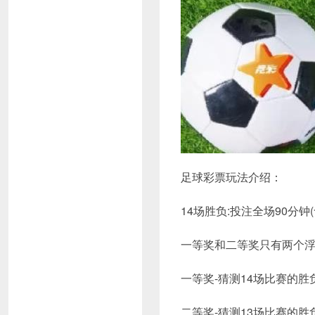
足球彩票玩法介绍：
14场胜负:投注全场90分
一等奖和二等奖只有两个
一等奖-猜测14场比赛的胜
二等奖-猜测13场比赛的胜