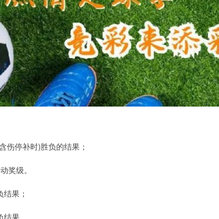
钟(含伤停补时)胜负的结果；
浮动奖级。
负结果；
负结果。