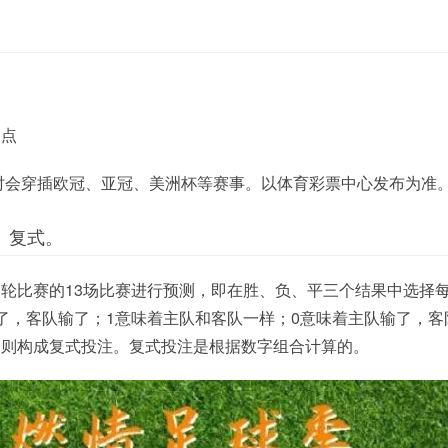
售点
时会穿插欧冠、亚冠、美洲杯等赛事。以体育彩票中心发布为准
、复式。
轮比赛的13场比赛进行预测，即在胜、负、平三个结果中选择
了，客队输了；1意味着主队和客队一样；0意味着主队输了，客
，则构成复式投注。复式投注是根据数字组合计算的。