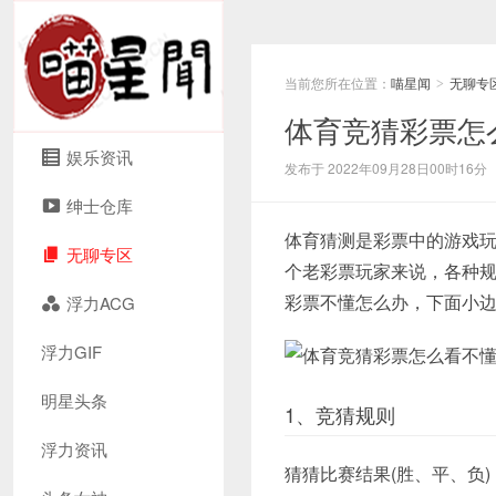
当前您所在位置：
喵星闻
无聊专
>
体育竞猜彩票怎
娱乐资讯
发布于 2022年09月28日00时16分
绅士仓库
体育猜测是彩票中的游戏
无聊专区
个老彩票玩家来说，各种
彩票不懂怎么办，下面小
浮力ACG
浮力GIF
明星头条
1、竞猜规则
浮力资讯
猜猜比赛结果(胜、平、负