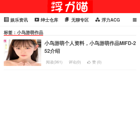
娱乐资讯
绅士仓库
无聊专区
浮力ACG
标签：小鸟游萌作品
浮力GIF
明星头条
浮力资讯
头条女神
萌妹专区
小鸟游萌个人资料，小鸟游萌作品MIFD-2
cosplay
喵星闻
52介绍
阅读(361)
评论(0)
赞 (
0
)