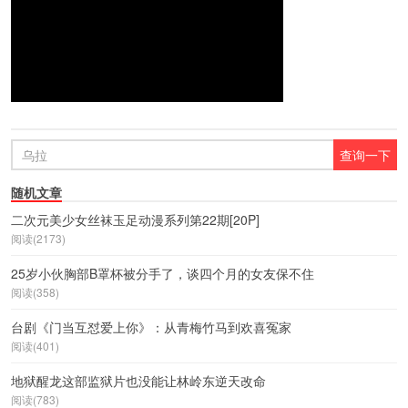
随机文章
二次元美少女丝袜玉足动漫系列第22期[20P]
阅读(2173)
25岁小伙胸部B罩杯被分手了，谈四个月的女友保不住
阅读(358)
台剧《门当互怼爱上你》：从青梅竹马到欢喜冤家
阅读(401)
地狱醒龙这部监狱片也没能让林岭东逆天改命
阅读(783)