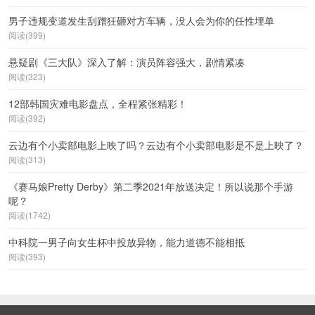
男子违规变道发生刮蹭狂砸对方车辆，没人会为你的任性埋单
阅读(399)
悬疑剧《三大队》深入了解：演员阵容强大，剧情紧凑
阅读(323)
12部韩国灾难电影盘点，全程紧张精彩！
阅读(392)
云边有个小卖部电影上映了吗？云边有个小卖部电影是不是上映了？
阅读(313)
《赛马娘Pretty Derby》第二季2021年放送决定！所以说那个手游
呢？
阅读(1742)
中科院一男子向女生杯中投放异物，能力道德不能相抵
阅读(393)