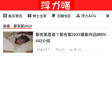
娱乐资讯
绅士仓库
无聊专区
浮力ACG
标签：新有菜2023
浮力GIF
明星头条
浮力资讯
头条女神
萌妹专区
新有菜是谁？新有菜2023最新作品MIDV-
cosplay
喵星闻
442介绍
阅读(327)
评论(0)
赞 (
0
)