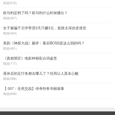
阅读(316)
权与利定档了吗？权与利什么时候播出？
阅读(397)
女子被骗千元学带货3天只赚3元，套路太深勿贪便宜
阅读(404)
美剧《神探大战》颖评：幕后BOSS是这么弱的吗？
阅读(461)
《真相禁区》电影种精彩台词鉴赏
阅读(717)
退休后的足疗鱼都去哪儿了？结局让人莫名心酸
阅读(388)
【 007：生死交战】传奇特务华丽谢幕
阅读(899)