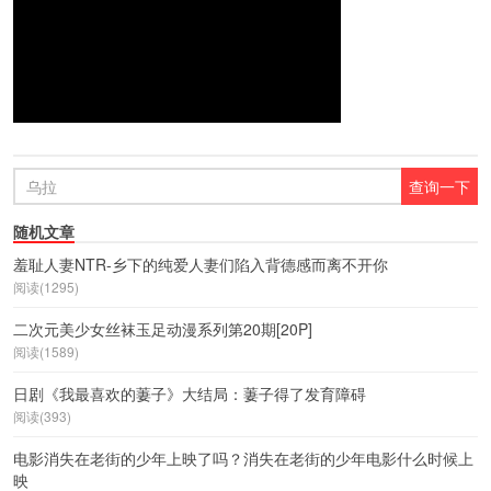
随机文章
羞耻人妻NTR-乡下的纯爱人妻们陷入背德感而离不开你
阅读(1295)
二次元美少女丝袜玉足动漫系列第20期[20P]
阅读(1589)
日剧《我最喜欢的萋子》大结局：萋子得了发育障碍
阅读(393)
电影消失在老街的少年上映了吗？消失在老街的少年电影什么时候上
映