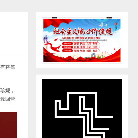
没有将孩
着珍妮，
员救回营