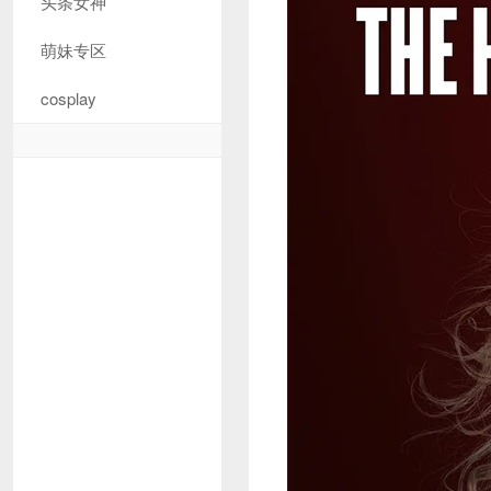
头条女神
萌妹专区
cosplay