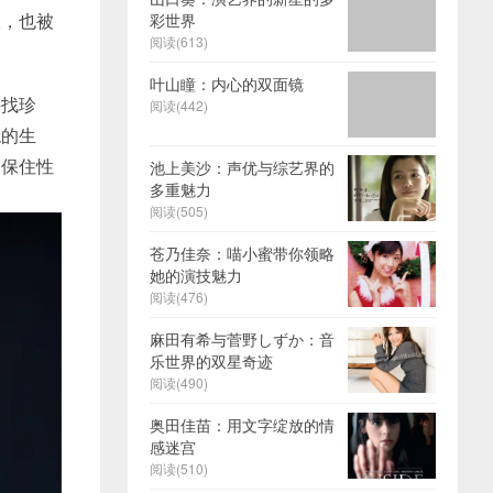
议，也被
彩世界
阅读(613)
。
叶山瞳：内心的双面镜
寻找珍
阅读(442)
稳的生
，保住性
池上美沙：声优与综艺界的
多重魅力
阅读(505)
苍乃佳奈：喵小蜜带你领略
她的演技魅力
阅读(476)
麻田有希与菅野しずか：音
乐世界的双星奇迹
阅读(490)
奥田佳苗：用文字绽放的情
感迷宫
阅读(510)