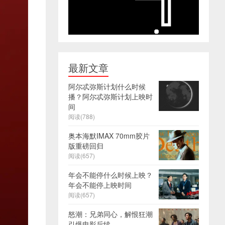
最新文章
阿尔忒弥斯计划什么时候
播？阿尔忒弥斯计划上映时
间
阅读(788)
奥本海默IMAX 70mm胶片
版重磅回归
阅读(657)
年会不能停什么时候上映？
年会不能停上映时间
阅读(657)
怒潮：兄弟同心，解恨狂潮
引爆电影后续