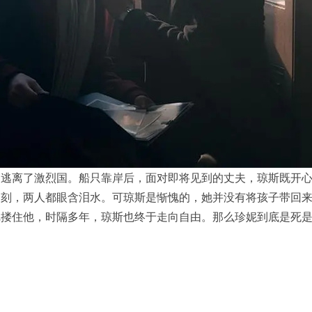
，逃离了激烈国。船只靠岸后，面对即将见到的丈夫，琼斯既开
一刻，两人都眼含泪水。可琼斯是惭愧的，她并没有将孩子带回
把搂住他，时隔多年，琼斯也终于走向自由。那么珍妮到底是死
？