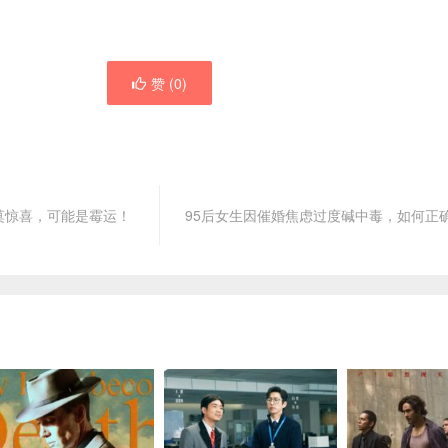
赞 (
0
)
莫惊喜，可能是霉运！
95后女生因催婚焦虑过度碱中毒，如何正