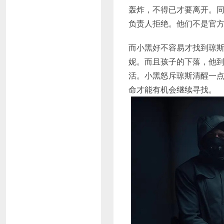
轰炸，不得已才要离开。
负责人拒绝。他们不是官
而小黑好不容易才找到琼
妮。而且孩子的下落，他
活。小黑怒斥琼斯清醒一
命才能有机会继续寻找。