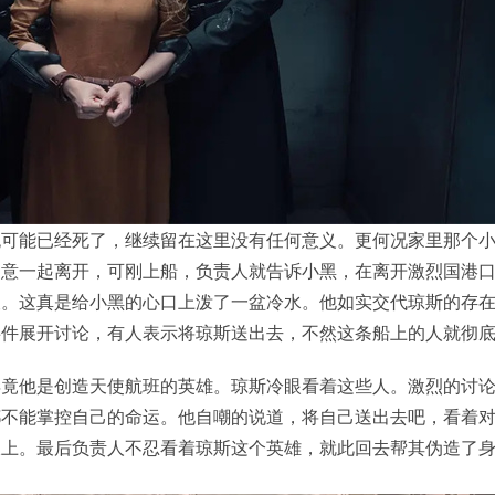
妮可能已经死了，继续留在这里没有任何意义。更何况家里那个
同意一起离开，可刚上船，负责人就告诉小黑，在离开激烈国港
查。这真是给小黑的心口上泼了一盆冷水。他如实交代琼斯的存
事件展开讨论，有人表示将琼斯送出去，不然这条船上的人就彻
毕竟他是创造天使航班的英雄。琼斯冷眼看着这些人。激烈的讨
都不能掌控自己的命运。他自嘲的说道，将自己送出去吧，看着
板上。最后负责人不忍看着琼斯这个英雄，就此回去帮其伪造了