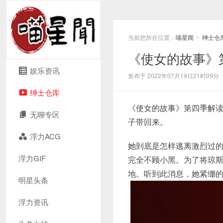
当前您所在位置：
喵星闻
绅士仓
>
《使女的故事》
娱乐资讯
发布于 2022年07月19日21时09分
绅士仓库
《使女的故事》第四季解
无聊专区
子带回来。
浮力ACG
她到底是怎样逃离激烈过
浮力GIF
完全不顾小黑。为了将琼
地。听到此消息，她紧绷
明星头条
浮力资讯