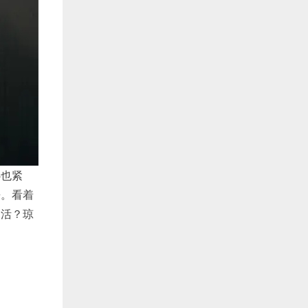
心也紧
来。看着
是活？琼