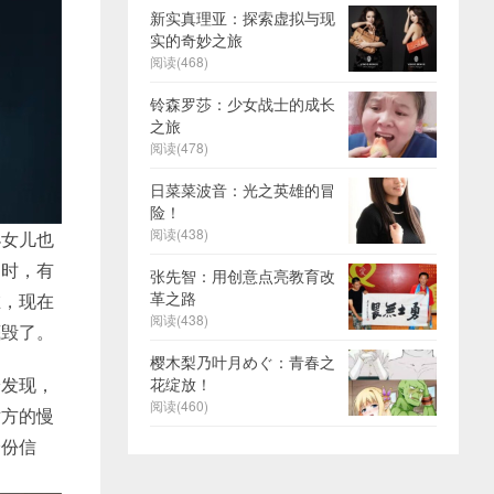
新实真理亚：探索虚拟与现
实的奇妙之旅
阅读(468)
铃森罗莎：少女战士的成长
之旅
阅读(478)
日菜菜波音：光之英雄的冒
险！
阅读(438)
小女儿也
口时，有
张先智：用创意点亮教育改
革之路
在，现在
阅读(438)
底毁了。
樱木梨乃叶月めぐ：青春之
论发现，
花绽放！
阅读(460)
对方的慢
身份信