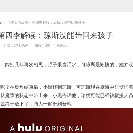
库
《使女的故事》第四季解读：琼斯没能带回来孩子
>
第四季解读：琼斯没能带回来孩子
分类：
绅士仓库
阅读(436)
评论(0)
读：阔别几年再次相见，强子眼含泪水，可琼斯是惭愧的，她并
的呢？在爆炸结束后，小黑找到琼斯，可琼斯现在脑海中只惦记
斯从魔障的状态中带出来，小黑告诉他，珍妮可能已经被救援人
的弦终于放下了，两人一起赶到营地。