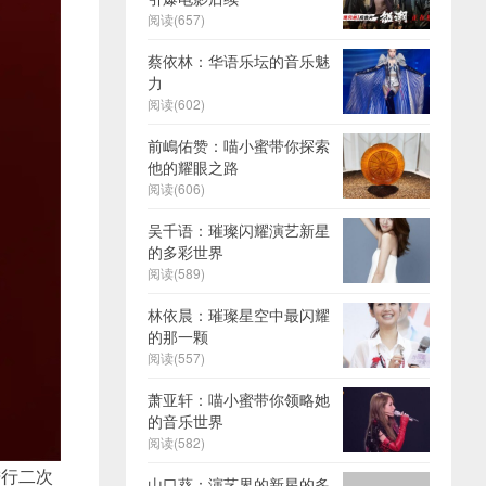
阅读(657)
蔡依林：华语乐坛的音乐魅
力
阅读(602)
前嶋佑赞：喵小蜜带你探索
他的耀眼之路
阅读(606)
吴千语：璀璨闪耀演艺新星
的多彩世界
阅读(589)
林依晨：璀璨星空中最闪耀
的那一颗
阅读(557)
萧亚轩：喵小蜜带你领略她
的音乐世界
阅读(582)
进行二次
山口葵：演艺界的新星的多