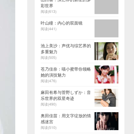
彩世界
阅读(613)
叶山瞳：内心的双面镜
阅读(441)
池上美沙：声优与综艺界的
多重魅力
阅读(505)
苍乃佳奈：喵小蜜带你领略
她的演技魅力
阅读(476)
麻田有希与菅野しずか：音
乐世界的双星奇迹
阅读(490)
奥田佳苗：用文字绽放的情
感迷宫
阅读(510)