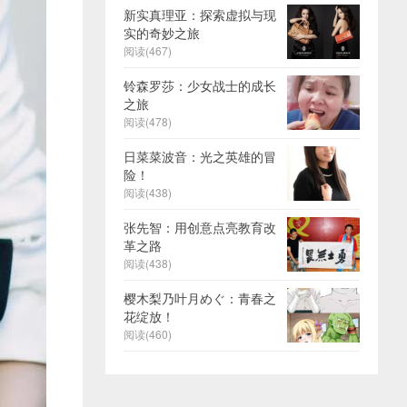
新实真理亚：探索虚拟与现
实的奇妙之旅
阅读(467)
铃森罗莎：少女战士的成长
之旅
阅读(478)
日菜菜波音：光之英雄的冒
险！
阅读(438)
张先智：用创意点亮教育改
革之路
阅读(438)
樱木梨乃叶月めぐ：青春之
花绽放！
阅读(460)