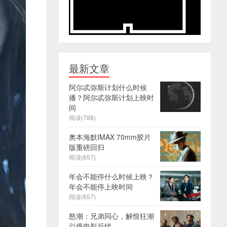
最新文章
阿尔忒弥斯计划什么时候
播？阿尔忒弥斯计划上映时
间
阅读(788)
奥本海默IMAX 70mm胶片
版重磅回归
阅读(657)
年会不能停什么时候上映？
年会不能停上映时间
阅读(657)
怒潮：兄弟同心，解恨狂潮
引爆电影后续