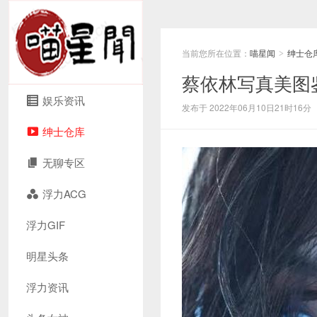
当前您所在位置：
喵星闻
绅士仓
>
蔡依林写真美图
娱乐资讯
发布于 2022年06月10日21时16分
绅士仓库
无聊专区
浮力ACG
浮力GIF
明星头条
浮力资讯