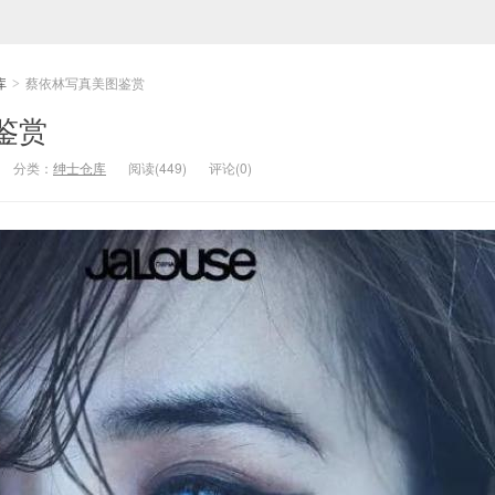
库
蔡依林写真美图鉴赏
>
鉴赏
分类：
绅士仓库
阅读(449)
评论(0)