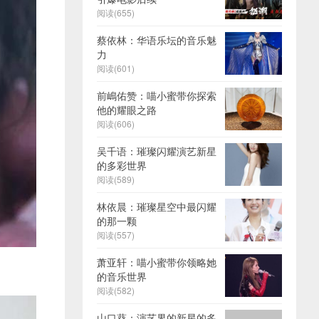
阅读(655)
蔡依林：华语乐坛的音乐魅
力
阅读(601)
前嶋佑赞：喵小蜜带你探索
他的耀眼之路
阅读(606)
吴千语：璀璨闪耀演艺新星
的多彩世界
阅读(589)
林依晨：璀璨星空中最闪耀
的那一颗
阅读(557)
萧亚轩：喵小蜜带你领略她
的音乐世界
阅读(582)
山口葵：演艺界的新星的多