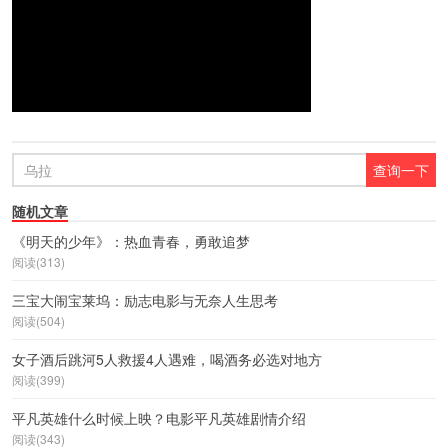
随机文章
《明天的少年》：热血青春，勇敢追梦
阅读(313)
三宝大闹宝莱坞：励志电影与无奈人生思考
阅读(504)
女子酒后跳河5人救援4人遇难，喝酒务必选对地方
阅读(399)
平凡英雄什么时候上映？电影平凡英雄剧情介绍
阅读(343)