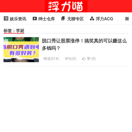
娱乐资讯
绅士仓库
无聊专区
浮力ACG
标签：李诞
浮力GIF
明星头条
浮力资讯
头条女神
萌妹专区
脱口秀让股票涨停！搞笑真的可以赚这么
cosplay
喵星闻
多钱吗？
阅读(314)
评论(0)
赞 (
0
)