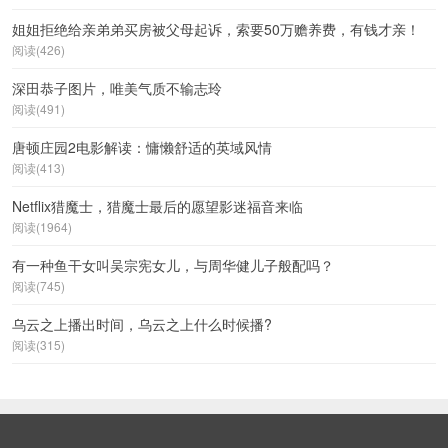
姐姐拒绝给亲弟弟买房被父母起诉，索要50万赡养费，有钱才亲！
阅读(426)
深田恭子图片，唯美气质不输志玲
阅读(491)
唐顿庄园2电影解读：慵懒舒适的英域风情
阅读(413)
Netflix猎魔士，猎魔士最后的愿望影迷福音来临
阅读(1964)
有一种鱼干女叫吴宗宪女儿，与周华健儿子般配吗？
阅读(745)
乌云之上播出时间，乌云之上什么时候播?
阅读(315)