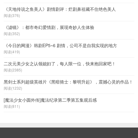
《天地传说之鱼美人》剧情剧评：烂剧鼻祖藏不住绝色美人
阅读(376)
《滤镜》：都市奇幻爱情剧，展现奇妙人生体验
阅读(352)
《今日的网漫》韩剧EP5~6 剧情，公司不是自我实现的地方
阅读(419)
二次元美少女之认领媳妇了，每人限一位，快来抱回家吧！
阅读(2385)
黑剑士系列超级英雄片《黑暗骑士：黎明升起》，震撼心灵的作品！
阅读(1232)
[魔法少女小圆外传]魔法纪录第二季第五集观后感
阅读(811)