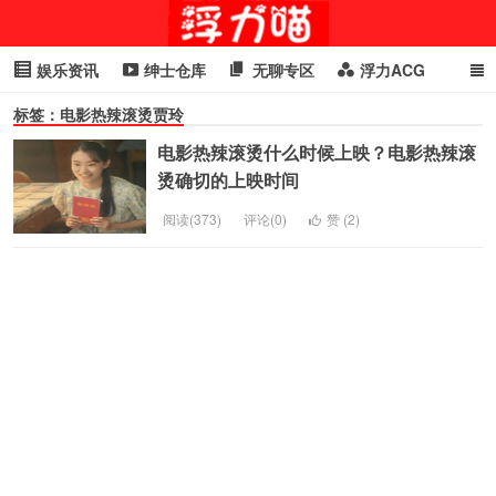
娱乐资讯
绅士仓库
无聊专区
浮力ACG
标签：电影热辣滚烫贾玲
浮力GIF
明星头条
浮力资讯
头条女神
萌妹专区
电影热辣滚烫什么时候上映？电影热辣滚
cosplay
喵星闻
烫确切的上映时间
阅读(373)
评论(0)
赞 (
2
)