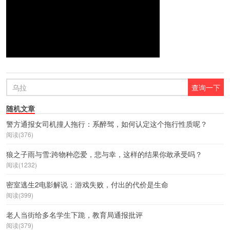
随机文章
警方通报女司机撞人拖行：系醉驾，如何认定这个拖行性质呢？
阅读(376)
狼之子雨与雪:跨物种恋爱，悲与幸，这样的结果你敢承受吗？
阅读(1232)
密室逃生2电影解说：游戏失败，付出的代价是生命
阅读(399)
老人当街给多名学生下跪，教育局通报批评
阅读(379)