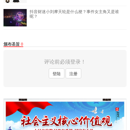
抖音财迷小刘摩天轮是什么梗？事件女主角又是谁
呢？
颁布圣旨
0
评论前必须登录！
登陆
注册