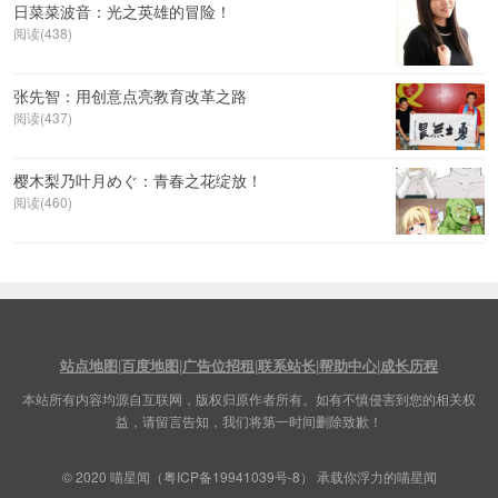
日菜菜波音：光之英雄的冒险！
阅读(438)
张先智：用创意点亮教育改革之路
阅读(437)
樱木梨乃叶月めぐ：青春之花绽放！
阅读(460)
站点地图
|
百度地图
|
广告位招租
|
联系站长
|
帮助中心
|
成长历程
本站所有内容均源自互联网，版权归原作者所有。如有不慎侵害到您的相关权
益，请留言告知，我们将第一时间删除致歉！
© 2020
喵星闻
（
粤ICP备19941039号-8
） 承载你浮力的喵星闻