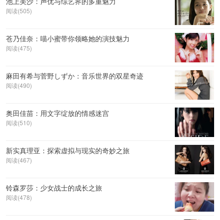
池上美沙：声优与综艺界的多重魅力
阅读(505)
苍乃佳奈：喵小蜜带你领略她的演技魅力
阅读(475)
麻田有希与菅野しずか：音乐世界的双星奇迹
阅读(490)
奥田佳苗：用文字绽放的情感迷宫
阅读(510)
新实真理亚：探索虚拟与现实的奇妙之旅
阅读(467)
铃森罗莎：少女战士的成长之旅
阅读(478)