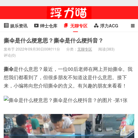
娱乐资讯
绅士仓库
无聊专区
浮力ACG
浮力GIF
明星头条
浮力资讯
头条女神
萌妹专区
撕伞是什么梗意思？撕伞是什么梗抖音？
发布于 2022年09月30日00时11分
分类：
无聊专区
阅读(383)
cosplay
喵星闻
评论(0)
撕伞
是什么意思？最近，一位00后老师在网上开始撕伞。我
想我们都看到了，但很多朋友不知道这是什么意思。接下
来，小编将向您介绍撕伞的含义。有兴趣的朋友来看看！