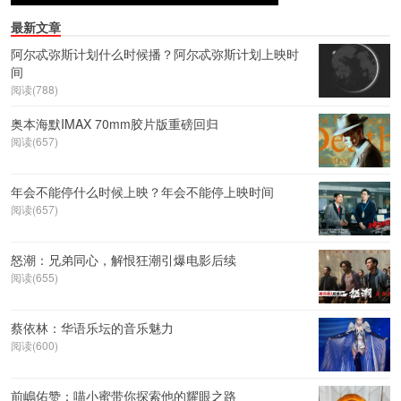
最新文章
阿尔忒弥斯计划什么时候播？阿尔忒弥斯计划上映时
间
阅读(788)
奥本海默IMAX 70mm胶片版重磅回归
阅读(657)
年会不能停什么时候上映？年会不能停上映时间
阅读(657)
怒潮：兄弟同心，解恨狂潮引爆电影后续
阅读(655)
蔡依林：华语乐坛的音乐魅力
阅读(600)
前嶋佑赞：喵小蜜带你探索他的耀眼之路