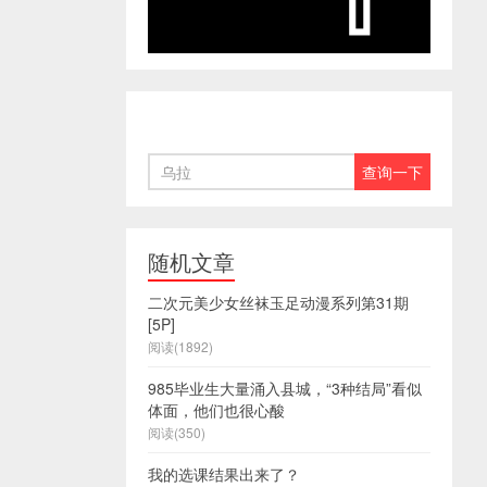
随机文章
二次元美少女丝袜玉足动漫系列第31期
[5P]
阅读(1892)
985毕业生大量涌入县城，“3种结局”看似
体面，他们也很心酸
阅读(350)
我的选课结果出来了？