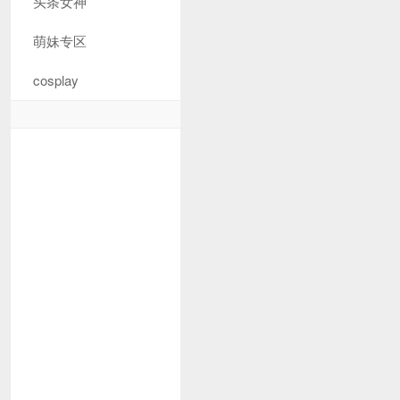
头条女神
萌妹专区
cosplay