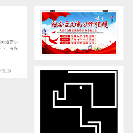
不知道苏小
一下。有兴
赞 (
0
)