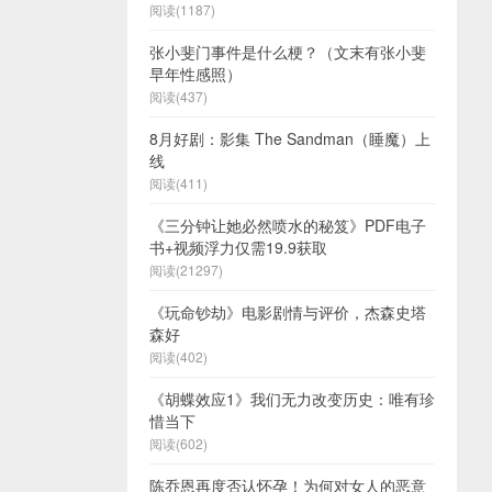
阅读(1187)
张小斐门事件是什么梗？（文末有张小斐
早年性感照）
阅读(437)
8月好剧：影集 The Sandman（睡魔）上
线
阅读(411)
《三分钟让她必然喷水的秘笈》PDF电子
书+视频浮力仅需19.9获取
阅读(21297)
《玩命钞劫》电影剧情与评价，杰森史塔
森好
阅读(402)
《胡蝶效应1》我们无力改变历史：唯有珍
惜当下
阅读(602)
陈乔恩再度否认怀孕！为何对女人的恶意