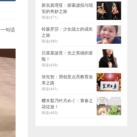
新实真理亚：探索虚拟与现
实的奇妙之旅
阅读(471)
铃森罗莎：少女战士的成长
的一句话
之旅
阅读(480)
日菜菜波音：光之英雄的冒
险！
阅读(439)
张先智：用创意点亮教育改
革之路
阅读(441)
樱木梨乃叶月めぐ：青春之
花绽放！
阅读(463)