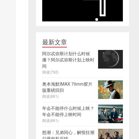
最新文章
阿尔忒弥斯计划什么时候
播？阿尔忒弥斯计划上映时
间
阅读(792)
奥本海默IMAX 70mm胶片
版重磅回归
阅读(661)
年会不能停什么时候上映？
年会不能停上映时间
阅读(661)
怒潮：兄弟同心，解恨狂潮
引爆电影后续