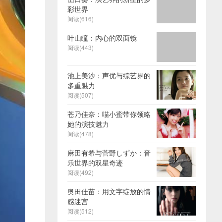
彩世界
阅读(616)
叶山瞳：内心的双面镜
阅读(443)
池上美沙：声优与综艺界的
多重魅力
阅读(507)
苍乃佳奈：喵小蜜带你领略
她的演技魅力
阅读(478)
麻田有希与菅野しずか：音
乐世界的双星奇迹
阅读(492)
奥田佳苗：用文字绽放的情
感迷宫
阅读(512)