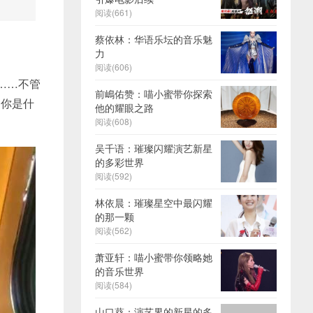
阅读(661)
蔡依林：华语乐坛的音乐魅
力
阅读(606)
……不管
前嶋佑赞：喵小蜜带你探索
，你是什
他的耀眼之路
阅读(608)
吴千语：璀璨闪耀演艺新星
的多彩世界
阅读(592)
林依晨：璀璨星空中最闪耀
的那一颗
阅读(562)
萧亚轩：喵小蜜带你领略她
的音乐世界
阅读(584)
山口葵：演艺界的新星的多