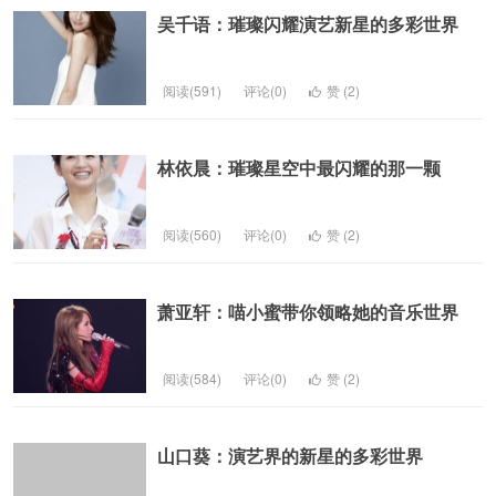
吴千语：璀璨闪耀演艺新星的多彩世界
阅读(591)
评论(0)
赞 (
2
)
林依晨：璀璨星空中最闪耀的那一颗
阅读(560)
评论(0)
赞 (
2
)
萧亚轩：喵小蜜带你领略她的音乐世界
阅读(584)
评论(0)
赞 (
2
)
山口葵：演艺界的新星的多彩世界