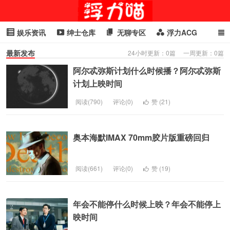
娱乐资讯
绅士仓库
无聊专区
浮力ACG
最新发布
24小时更新：0篇 一周更新：0篇
浮力GIF
明星头条
浮力资讯
头条女神
萌妹专区
阿尔忒弥斯计划什么时候播？阿尔忒弥斯
cosplay
喵星闻
计划上映时间
阅读(790)
评论(0)
赞 (
21
)
奥本海默IMAX 70mm胶片版重磅回归
阅读(661)
评论(0)
赞 (
19
)
年会不能停什么时候上映？年会不能停上
映时间