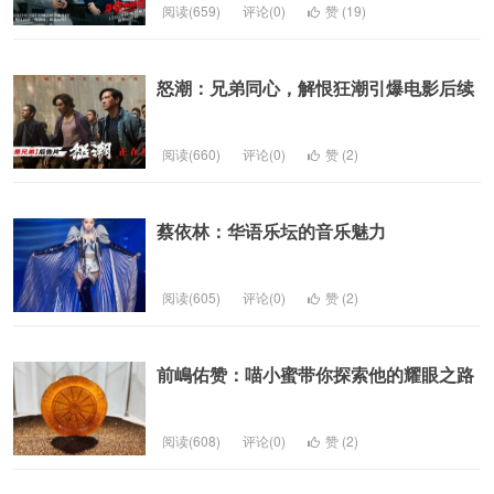
阅读(659)
评论(0)
赞 (
19
)
怒潮：兄弟同心，解恨狂潮引爆电影后续
阅读(660)
评论(0)
赞 (
2
)
蔡依林：华语乐坛的音乐魅力
阅读(605)
评论(0)
赞 (
2
)
前嶋佑赞：喵小蜜带你探索他的耀眼之路
阅读(608)
评论(0)
赞 (
2
)