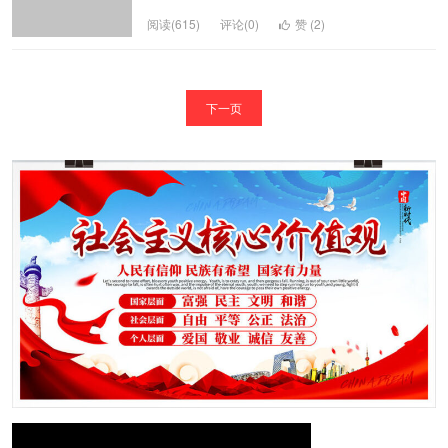
阅读(615)
评论(0)
赞 (
2
)
下一页