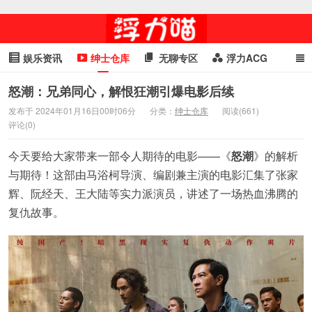
娱乐资讯
绅士仓库
无聊专区
浮力ACG
浮力GIF
明星头条
浮力资讯
头条女神
萌妹专区
怒潮：兄弟同心，解恨狂潮引爆电影后续
发布于 2024年01月16日00时06分
分类：
绅士仓库
阅读(661)
cosplay
喵星闻
评论(0)
今天要给大家带来一部令人期待的电影——《
怒潮
》的解析
与期待！这部由马浴柯导演、编剧兼主演的电影汇集了张家
辉、阮经天、王大陆等实力派演员，讲述了一场热血沸腾的
复仇故事。