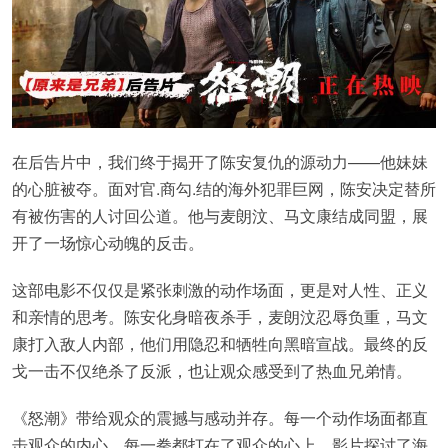
在后告片中，我们终于揭开了陈安复仇的源动力——他妹妹
的心脏被夺。面对官.商勾.结的海外犯罪巨网，陈安决定替所
有被伤害的人讨回公道。他与麦朗汶、马文康结成同盟，展
开了一场惊心动魄的反击。
这部电影不仅仅是紧张刺激的动作场面，更是对人性、正义
和亲情的思考。陈安化身暗夜杀手，麦朗汶忍辱负重，马文
康打入敌人内部，他们用隐忍和牺牲向黑暗宣战。最终的反
戈一击不仅绝杀了反派，也让观众感受到了热血兄弟情。
《怒潮》带给观众的震撼与感动并存。每一个动作场面都直
击观众的内心，每一拳都打在了观众的心上。影片探讨了海