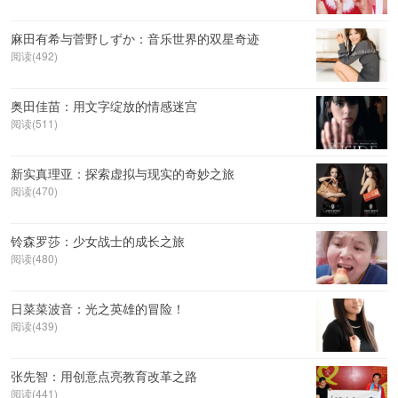
麻田有希与菅野しずか：音乐世界的双星奇迹
阅读(492)
奥田佳苗：用文字绽放的情感迷宫
阅读(511)
新实真理亚：探索虚拟与现实的奇妙之旅
阅读(470)
铃森罗莎：少女战士的成长之旅
阅读(480)
日菜菜波音：光之英雄的冒险！
阅读(439)
张先智：用创意点亮教育改革之路
阅读(441)