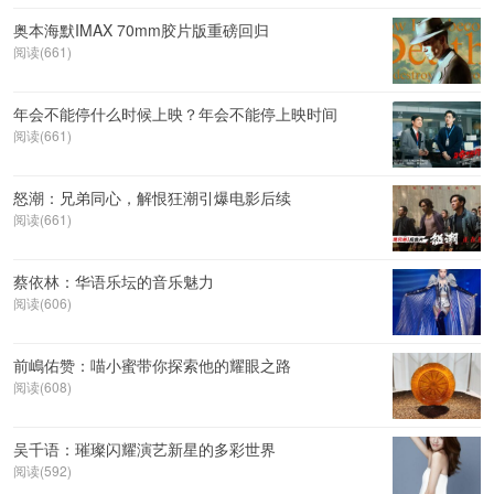
奥本海默IMAX 70mm胶片版重磅回归
阅读(661)
年会不能停什么时候上映？年会不能停上映时间
阅读(661)
怒潮：兄弟同心，解恨狂潮引爆电影后续
阅读(661)
蔡依林：华语乐坛的音乐魅力
阅读(606)
前嶋佑赞：喵小蜜带你探索他的耀眼之路
阅读(608)
吴千语：璀璨闪耀演艺新星的多彩世界
阅读(592)