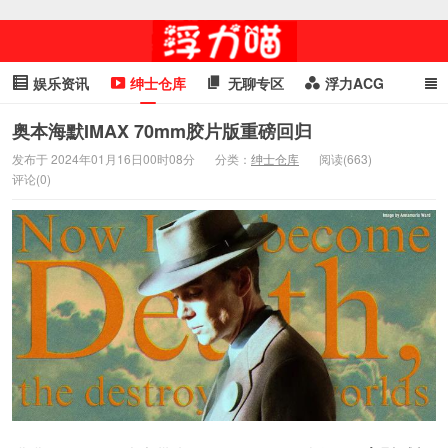
娱乐资讯
绅士仓库
无聊专区
浮力ACG
浮力GIF
明星头条
浮力资讯
头条女神
萌妹专区
奥本海默IMAX 70mm胶片版重磅回归
发布于 2024年01月16日00时08分
分类：
绅士仓库
阅读(663)
cosplay
喵星闻
评论(0)