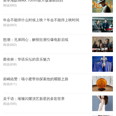
奥本海默IMAX 70mm胶片版重磅回归
阅读(663)
年会不能停什么时候上映？年会不能停上映时间
阅读(663)
怒潮：兄弟同心，解恨狂潮引爆电影后续
阅读(662)
蔡依林：华语乐坛的音乐魅力
阅读(608)
前嶋佑赞：喵小蜜带你探索他的耀眼之路
阅读(611)
吴千语：璀璨闪耀演艺新星的多彩世界
阅读(595)