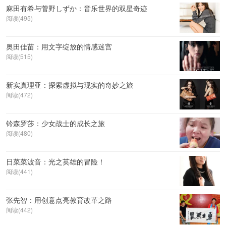
麻田有希与菅野しずか：音乐世界的双星奇迹
阅读(495)
奥田佳苗：用文字绽放的情感迷宫
阅读(515)
新实真理亚：探索虚拟与现实的奇妙之旅
阅读(472)
铃森罗莎：少女战士的成长之旅
阅读(480)
日菜菜波音：光之英雄的冒险！
阅读(441)
张先智：用创意点亮教育改革之路
阅读(442)