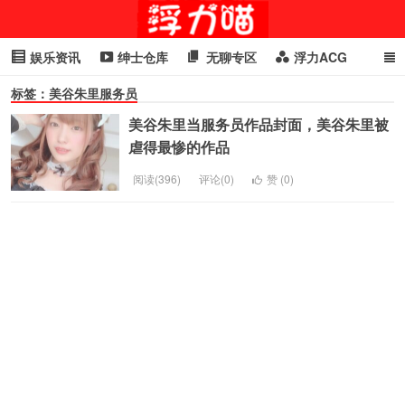
娱乐资讯
绅士仓库
无聊专区
浮力ACG
标签：美谷朱里服务员
浮力GIF
明星头条
浮力资讯
头条女神
萌妹专区
美谷朱里当服务员作品封面，美谷朱里被
cosplay
喵星闻
虐得最惨的作品
阅读(396)
评论(0)
赞 (
0
)