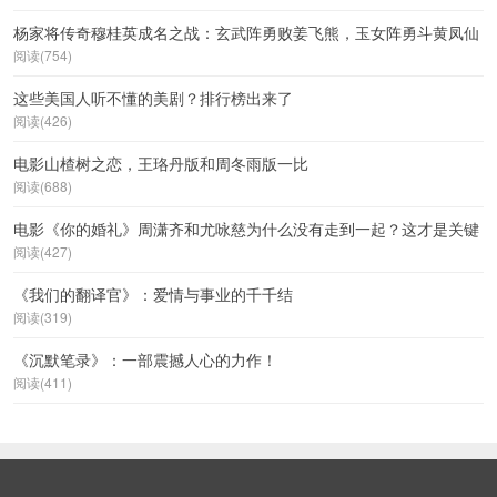
杨家将传奇穆桂英成名之战：玄武阵勇败姜飞熊，玉女阵勇斗黄凤仙
阅读(754)
这些美国人听不懂的美剧？排行榜出来了
阅读(426)
电影山楂树之恋，王珞丹版和周冬雨版一比
阅读(688)
电影《你的婚礼》周潇齐和尤咏慈为什么没有走到一起？这才是关键
阅读(427)
《我们的翻译官》：爱情与事业的千千结
阅读(319)
《沉默笔录》：一部震撼人心的力作！
阅读(411)