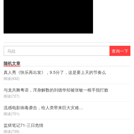
随机文章
真人秀《快乐再出发》，9.5分了，这是要上天的节奏么
阅读(432)
与龙共舞粤语，浑身解数的刘德华却被张敏一根手指打败
阅读(727)
流感电影病毒袭击，给人类带来巨大灾难…
阅读(701)
监狱笔记71-三日危情
阅读(739)