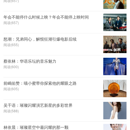
阅读(657)
年会不能停什么时候上映？年会不能停上映时间
阅读(657)
怒潮：兄弟同心，解恨狂潮引爆电影后续
阅读(655)
蔡依林：华语乐坛的音乐魅力
阅读(600)
前嶋佑赞：喵小蜜带你探索他的耀眼之路
阅读(605)
吴千语：璀璨闪耀演艺新星的多彩世界
阅读(588)
林依晨：璀璨星空中最闪耀的那一颗