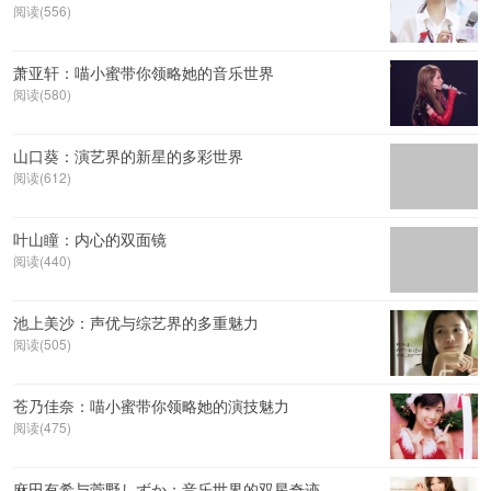
阅读(556)
萧亚轩：喵小蜜带你领略她的音乐世界
阅读(580)
山口葵：演艺界的新星的多彩世界
阅读(612)
叶山瞳：内心的双面镜
阅读(440)
池上美沙：声优与综艺界的多重魅力
阅读(505)
苍乃佳奈：喵小蜜带你领略她的演技魅力
阅读(475)
麻田有希与菅野しずか：音乐世界的双星奇迹