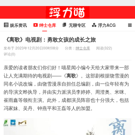
娱乐资讯
绅士仓库
无聊专区
浮力ACG
浮力GIF
明星头条
浮力资讯
头条女神
萌妹专区
《离歌》电视剧：勇敢女孩的成长之旅
发布于 2023年12月20日00时08分
分类：
绅士仓库
阅读(322)
cosplay
喵星闻
评论(0)
亲爱的读者朋友们你们好！喵星闻小编今天给大家带来一部
让人充满期待的电视剧——《
离歌
》。这部剧根据饶雪漫的
同名小说改编，由饶雪漫亲自担任总编剧，由一位年轻有为
的导演文晔执导，并由实力派演员李婷婷、周澄奥、米咪、
崔雨鑫等领衔主演。此外，成都演员阵容也十分强大，包括
冯家妹、吴丹、钟燕平和王磊等人的加盟。