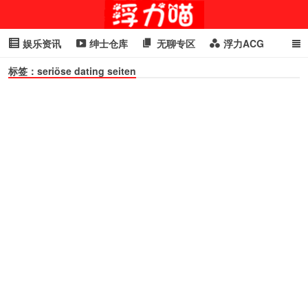
娱乐资讯
绅士仓库
无聊专区
浮力ACG
标签：seriöse dating seiten
浮力GIF
明星头条
浮力资讯
头条女神
萌妹专区
cosplay
喵星闻