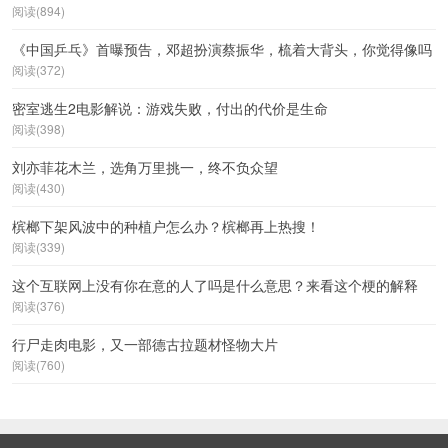
阅读(894)
《中国乒乓》首曝预告，邓超扮演蔡振华，梳着大背头，你觉得像吗
阅读(372)
密室逃生2电影解说：游戏失败，付出的代价是生命
阅读(398)
刘亦菲花木兰，选角万里挑一，终不负众望
阅读(430)
槟榔下架风波中的种植户怎么办？槟榔再上热搜！
阅读(339)
这个互联网上没有你在意的人了吗是什么意思？来看这个梗的解释
阅读(376)
行尸走肉电影，又一部德古拉题材怪物大片
阅读(760)