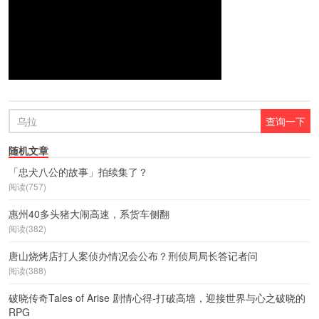
随机文章
「忠犬八公的故事」拍续集了？
阅读(757)
惠州40多头猪大闹高速，系货车侧翻
阅读(382)
唐山烧烤店打人案侦办情况会公布？刑侦局局长答记者问
阅读(388)
破晓传奇Tales of Arise 剧情心得-打破高墙，迎接世界与心之破晓的
RPG