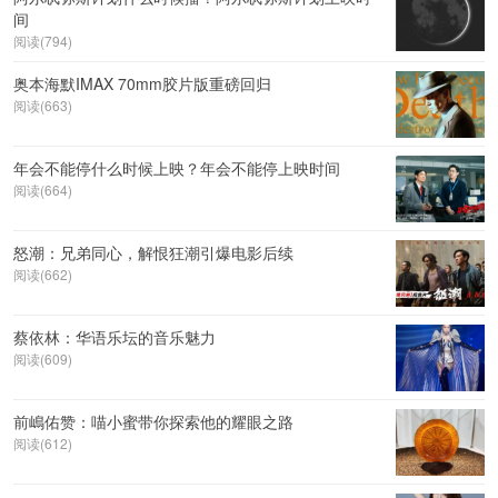
间
阅读(794)
奥本海默IMAX 70mm胶片版重磅回归
阅读(663)
年会不能停什么时候上映？年会不能停上映时间
阅读(664)
怒潮：兄弟同心，解恨狂潮引爆电影后续
阅读(662)
蔡依林：华语乐坛的音乐魅力
阅读(609)
前嶋佑赞：喵小蜜带你探索他的耀眼之路
阅读(612)