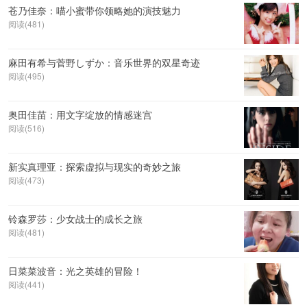
苍乃佳奈：喵小蜜带你领略她的演技魅力
阅读(481)
麻田有希与菅野しずか：音乐世界的双星奇迹
阅读(495)
奥田佳苗：用文字绽放的情感迷宫
阅读(516)
新实真理亚：探索虚拟与现实的奇妙之旅
阅读(473)
铃森罗莎：少女战士的成长之旅
阅读(481)
日菜菜波音：光之英雄的冒险！
阅读(441)