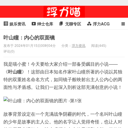
娱乐资讯
绅士仓库
无聊专区
浮力ACG
浮力GIF
明星头条
浮力资讯
头条女神
萌妹专区
叶山瞳：内心的双面镜
发布于 2024年01月15日00时04分
分类：
浮力资讯
阅读(445)
cosplay
喵星闻
评论(0)
我是喵小蜜！今天要给大家介绍一部备受瞩目的小说——
《
叶山瞳
》！这部由日本知名作家叶山瞳所著的小说以其独
特的双重姓名命名方式，如同镜子般映射出主人公内心的两
面性与矛盾感。让我们一起深入剖析这部充满创意的小说！
故事背景设定在一个充满战争阴霾的时代，一个名叫叶山瞳
的少年是故事的主人公。他的名字让人觉得奇怪，也让人对