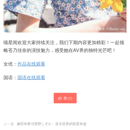
喵星闻欢迎大家持续关注，我们下期内容更加精彩！一起领
略苍乃佳奈的演技魅力，感受她在AV界的独特光芒吧！
女优：
作品在线观看
国语：
国语在线观看
赞 (
1
)
上一篇
麻田有希与菅野しずか：音乐世界的双星奇迹