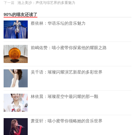
下一篇
池上美沙：声优与综艺界的多重魅力
90%的喵友还读了
蔡依林：华语乐坛的音乐魅力
前嶋佑赞：喵小蜜带你探索他的耀眼之路
吴千语：璀璨闪耀演艺新星的多彩世界
林依晨：璀璨星空中最闪耀的那一颗
萧亚轩：喵小蜜带你领略她的音乐世界