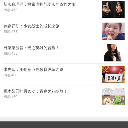
新实真理亚：探索虚拟与现实的奇妙之旅
阅读(468)
铃森罗莎：少女战士的成长之旅
阅读(478)
日菜菜波音：光之英雄的冒险！
阅读(438)
张先智：用创意点亮教育改革之路
阅读(438)
樱木梨乃叶月めぐ：青春之花绽放！
阅读(460)