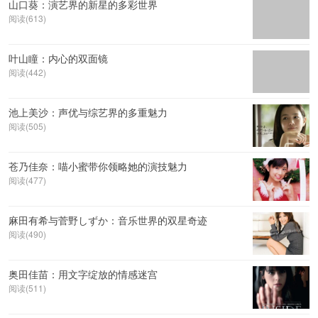
山口葵：演艺界的新星的多彩世界
阅读(613)
叶山瞳：内心的双面镜
阅读(442)
池上美沙：声优与综艺界的多重魅力
阅读(505)
苍乃佳奈：喵小蜜带你领略她的演技魅力
阅读(477)
麻田有希与菅野しずか：音乐世界的双星奇迹
阅读(490)
奥田佳苗：用文字绽放的情感迷宫
阅读(511)