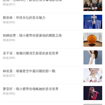
阅读(657)
蔡依林：华语乐坛的音乐魅力
阅读(602)
前嶋佑赞：喵小蜜带你探索他的耀眼之路
阅读(606)
吴千语：璀璨闪耀演艺新星的多彩世界
阅读(589)
林依晨：璀璨星空中最闪耀的那一颗
阅读(557)
萧亚轩：喵小蜜带你领略她的音乐世界
阅读(583)