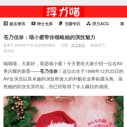
娱乐资讯
绅士仓库
无聊专区
浮力ACG
浮力GIF
明星头条
浮力资讯
头条女神
萌妹专区
苍乃佳奈：喵小蜜带你领略她的演技魅力
发布于 2024年01月14日00时08分
分类：
浮力资讯
阅读(477)
cosplay
喵星闻
评论(0)
喵喵喵，大家好，我是喵小蜜！今天要给大家介绍一位在AV
界闪耀的新星——
苍乃佳奈
！这位出生于1996年12月23日的
AV女演员以其卓越的演技和迷人的外貌在业界崭露头角。虽
然她的职业生涯尚短，但已经取得了令人瞩目的成绩。