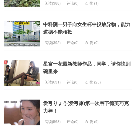
阅读(388)
评论(0)
赞 (
1
)
中科院一男子向女生杯中投放异物，能力
道德不能相抵
阅读(392)
评论(0)
赞 (
0
)
星宫一花最新教师作品，同学，请你快到
碗里来
阅读(631)
评论(0)
赞 (
25
)
爱弓りょう(爱弓凉)第一次吞下德芙巧克
力棒！
阅读(568)
评论(0)
赞 (
9
)