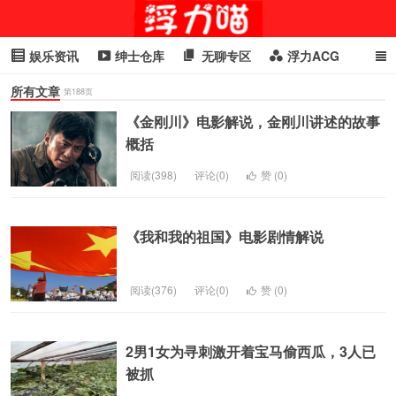
娱乐资讯
绅士仓库
无聊专区
浮力ACG
所有文章
浮力GIF
明星头条
浮力资讯
头条女神
萌妹专区
第188页
《金刚川》电影解说，金刚川讲述的故事
cosplay
喵星闻
概括
阅读(398)
评论(0)
赞 (
0
)
《我和我的祖国》电影剧情解说
阅读(376)
评论(0)
赞 (
0
)
2男1女为寻刺激开着宝马偷西瓜，3人已
被抓