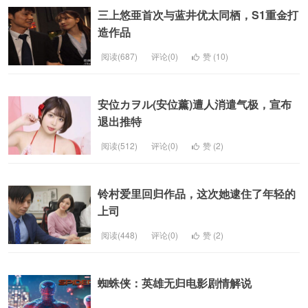
三上悠亜首次与蓝井优太同栖，S1重金打
造作品
阅读(687)
评论(0)
赞 (
10
)
安位カヲル(安位薰)遭人消遣气极，宣布
退出推特
阅读(512)
评论(0)
赞 (
2
)
铃村爱里回归作品，这次她逮住了年轻的
上司
阅读(448)
评论(0)
赞 (
2
)
蜘蛛侠：英雄无归电影剧情解说