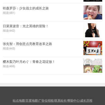
铃森罗莎：少女战士的成长之旅
阅读(481)
日菜菜波音：光之英雄的冒险！
阅读(442)
张先智：用创意点亮教育改革之路
阅读(443)
樱木梨乃叶月めぐ：青春之花绽放！
阅读(466)
站点地图
|
百度地图
|
广告位招租
|
联系站长
|
帮助中心
|
成长历程