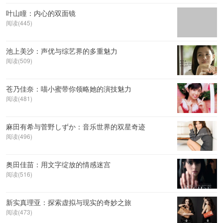
叶山瞳：内心的双面镜
阅读(445)
池上美沙：声优与综艺界的多重魅力
阅读(509)
苍乃佳奈：喵小蜜带你领略她的演技魅力
阅读(481)
麻田有希与菅野しずか：音乐世界的双星奇迹
阅读(496)
奥田佳苗：用文字绽放的情感迷宫
阅读(516)
新实真理亚：探索虚拟与现实的奇妙之旅
阅读(473)