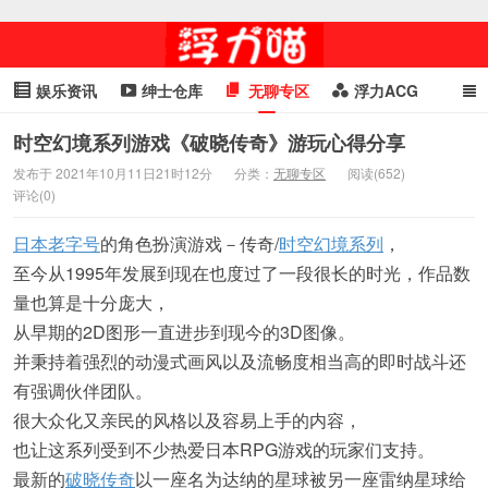
娱乐资讯
绅士仓库
无聊专区
浮力ACG
浮力GIF
明星头条
浮力资讯
头条女神
萌妹专区
时空幻境系列游戏《破晓传奇》游玩心得分享
发布于 2021年10月11日21时12分
分类：
无聊专区
阅读(652)
cosplay
喵星闻
评论(0)
日本老字号
的角色扮演游戏－传奇/
时空幻境系列
，
至今从1995年发展到现在也度过了一段很长的时光，作品数
量也算是十分庞大，
从早期的2D图形一直进步到现今的3D图像。
并秉持着强烈的动漫式画风以及流畅度相当高的即时战斗还
有强调伙伴团队。
很大众化又亲民的风格以及容易上手的内容，
也让这系列受到不少热爱日本RPG游戏的玩家们支持。
最新的
破晓传奇
以一座名为达纳的星球被另一座雷纳星球给