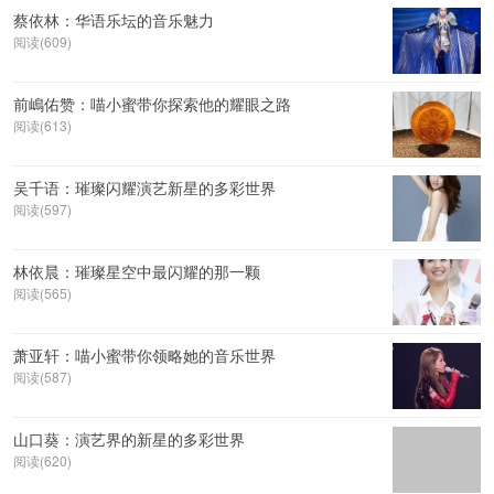
蔡依林：华语乐坛的音乐魅力
阅读(609)
前嶋佑赞：喵小蜜带你探索他的耀眼之路
阅读(613)
吴千语：璀璨闪耀演艺新星的多彩世界
阅读(597)
林依晨：璀璨星空中最闪耀的那一颗
阅读(565)
萧亚轩：喵小蜜带你领略她的音乐世界
阅读(587)
山口葵：演艺界的新星的多彩世界
阅读(620)