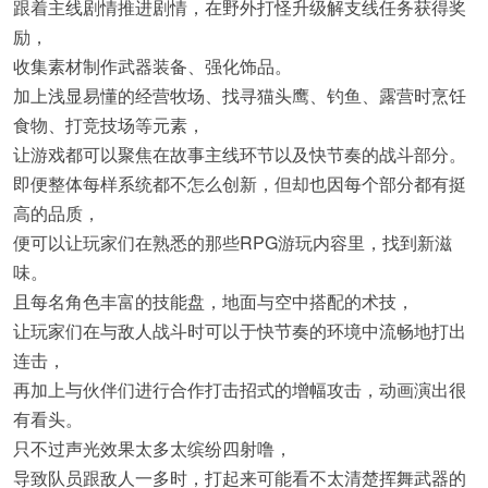
跟着主线剧情推进剧情，在野外打怪升级解支线任务获得奖
励，
收集素材制作武器装备、强化饰品。
加上浅显易懂的经营牧场、找寻猫头鹰、钓鱼、露营时烹饪
食物、打竞技场等元素，
让游戏都可以聚焦在故事主线环节以及快节奏的战斗部分。
即便整体每样系统都不怎么创新，但却也因每个部分都有挺
高的品质，
便可以让玩家们在熟悉的那些RPG游玩内容里，找到新滋
味。
且每名角色丰富的技能盘，地面与空中搭配的术技，
让玩家们在与敌人战斗时可以于快节奏的环境中流畅地打出
连击，
再加上与伙伴们进行合作打击招式的增幅攻击，动画演出很
有看头。
只不过声光效果太多太缤纷四射噜，
导致队员跟敌人一多时，打起来可能看不太清楚挥舞武器的