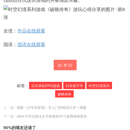
女优：
作品在线观看
国语：
国语在线观看
赞 (
0
)
标签：
日式单机RPG游戏
日本老字号
时空幻境系列
破晓传奇
上一篇
电影《少年关影室》关上门得替自己开一扇窗
下一篇
sdmt 316当真ゆき与来家的补习老师相谈甚欢
90%的喵友还读了