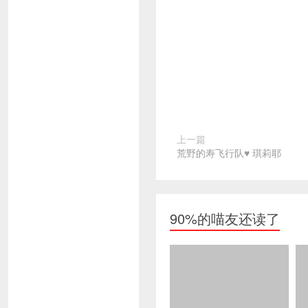
上一篇
荒野的寿飞行队♥ 琪莉耶
90%的喵友还读了