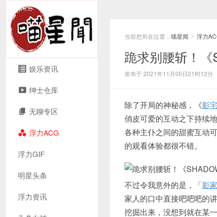
当前您所在位置：
喵星闻
浮力AC
>
跪求别腰斩！《S
娱乐资讯
发布于 2021年11月05日21时12分
绅士仓库
除了开局的神秘感，《
影
无聊专区
俏皮可爱的互动之下持续
各种主仆之间的甜蜜互动
浮力ACG
的观看体验都很不错。
浮力GIF
明星头条
不过令我意外的是，「
影
浮力资讯
家人的口中直接吧吧吧的
挖掘出来，没想到就在某