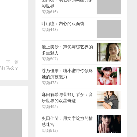
彩世界
阅读(616)
叶山瞳：内心的双面镜
阅读(443)
池上美沙：声优与综艺界的
多重魅力
阅读(507)
下一篇
记打马么？
苍乃佳奈：喵小蜜带你领略
她的演技魅力
阅读(478)
麻田有希与菅野しずか：音
乐世界的双星奇迹
阅读(492)
奥田佳苗：用文字绽放的情
感迷宫
阅读(512)