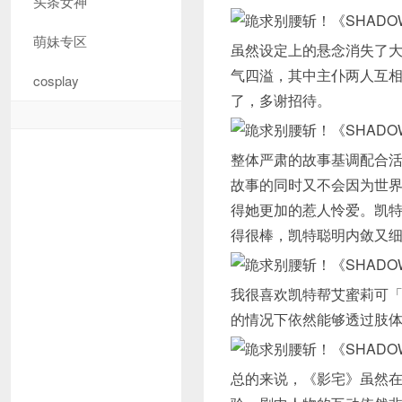
头条女神
萌妹专区
虽然设定上的悬念消失了
气四溢，其中主仆两人互
cosplay
了，多谢招待。
整体严肃的故事基调配合
故事的同时又不会因为世
得她更加的惹人怜爱。凯
得很棒，凯特聪明内敛又
我很喜欢凯特帮艾蜜莉可
的情况下依然能够透过肢
总的来说，《影宅》虽然