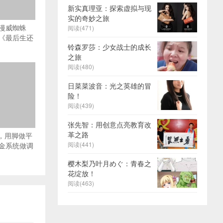
新实真理亚：探索虚拟与现
实的奇妙之旅
漫威蜘蛛
阅读(471)
《最后生还
铃森罗莎：少女战士的成长
之旅
阅读(480)
日菜菜波音：光之英雄的冒
险！
阅读(439)
张先智：用创意点亮教育改
革之路
乐，用脚做平
阅读(441)
金系统做调
樱木梨乃叶月めぐ：青春之
花绽放！
阅读(463)