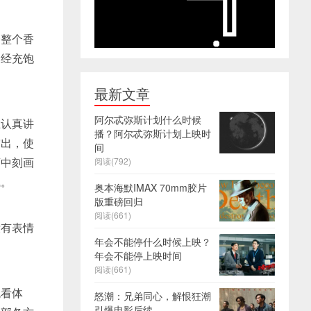
一整个香
已经充饱
最新文章
阿尔忒弥斯计划什么时候
在认真讲
播？阿尔忒弥斯计划上映时
突出，使
间
画中刻画
阅读(792)
腻。
奥本海默IMAX 70mm胶片
版重磅回归
阅读(661)
没有表情
年会不能停什么时候上映？
年会不能停上映时间
阅读(661)
观看体
怒潮：兄弟同心，解恨狂潮
引爆电影后续