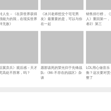
转人生－《在异世界获得
《冰川老师想交个宅宅男
销售排行榜，《
强能力的我，在现实世界
友》最重要的是，可以与你
人》重回第一，
样无敌》
在一起
者2》第三
后翼弃兵》观后感－天才
愿那该死的荣光归于先锋战
LOL用心做音
究高处不胜寒，吗？
队-《86-不存在的战区》杂
衡？这次要对赏
谈
整了