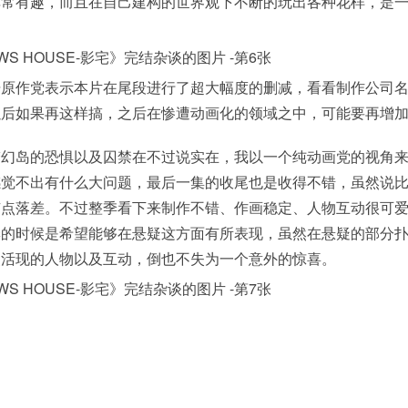
非常有趣，而且在自己建构的世界观下不断的玩出各种花样，是
据原作党表示本片在尾段进行了超大幅度的删减，看看制作公司
以后如果再这样搞，之后在惨遭动画化的领域之中，可能要再增
梦幻岛的恐惧以及囚禁在不过说实在，我以一个纯动画党的视角
感觉不出有什么大问题，最后一集的收尾也是收得不错，虽然说
有点落差。不过整季看下来制作不错、作画稳定、人物互动很可
季的时候是希望能够在悬疑这方面有所表现，虽然在悬疑的部分
灵活现的人物以及互动，倒也不失为一个意外的惊喜。