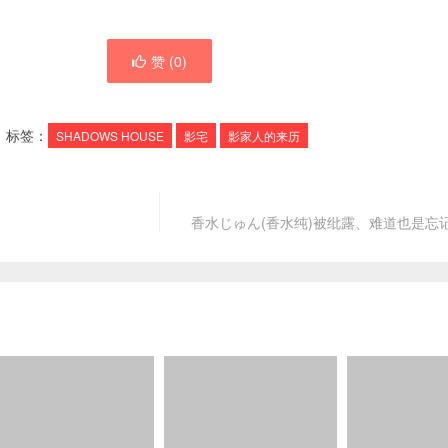
赞 (
0
)
标签：
SHADOWS HOUSE
影宅
影家人的来历
香水じゅん(香水纯)被纰露、难道也是忘