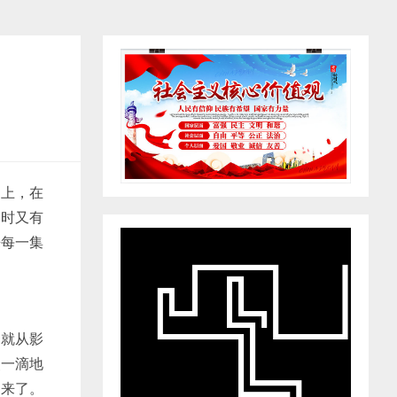
动上，在
同时又有
来每一集
易就从影
点一滴地
出来了。